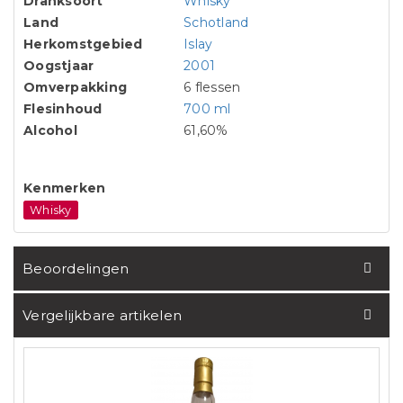
Dranksoort
Whisky
Land
Schotland
Herkomstgebied
Islay
Oogstjaar
2001
Omverpakking
6 flessen
Flesinhoud
700 ml
Alcohol
61,60%
Kenmerken
Whisky
Beoordelingen
Vergelijkbare artikelen