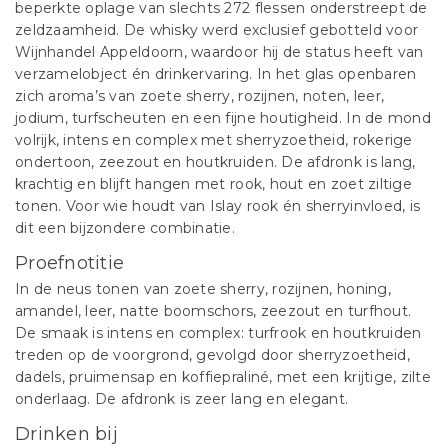
beperkte oplage van slechts 272 flessen onderstreept de
zeldzaamheid. De whisky werd exclusief gebotteld voor
Wijnhandel Appeldoorn, waardoor hij de status heeft van
verzamelobject én drinkervaring. In het glas openbaren
zich aroma’s van zoete sherry, rozijnen, noten, leer,
jodium, turfscheuten en een fijne houtigheid. In de mond
volrijk, intens en complex met sherryzoetheid, rokerige
ondertoon, zeezout en houtkruiden. De afdronk is lang,
krachtig en blijft hangen met rook, hout en zoet ziltige
tonen. Voor wie houdt van Islay rook én sherryinvloed, is
dit een bijzondere combinatie.
Proefnotitie
In de neus tonen van zoete sherry, rozijnen, honing,
amandel, leer, natte boomschors, zeezout en turfhout.
De smaak is intens en complex: turfrook en houtkruiden
treden op de voorgrond, gevolgd door sherryzoetheid,
dadels, pruimensap en koffiepraliné, met een krijtige, zilte
onderlaag. De afdronk is zeer lang en elegant.
Drinken bij