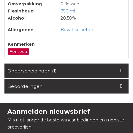
Omverpakking
6 flessen
Flesinhoud
750 ml
Alcohol
20,50%
Allergenen
Bevat sulfieten
Kenmerken
Fonseca
Onderscheidingen (1)
Beoordelingen
Aanmelden nieuwsbrief
Mis niet langer de beste wijnaanbiedingen en mooiste
proeverijen!