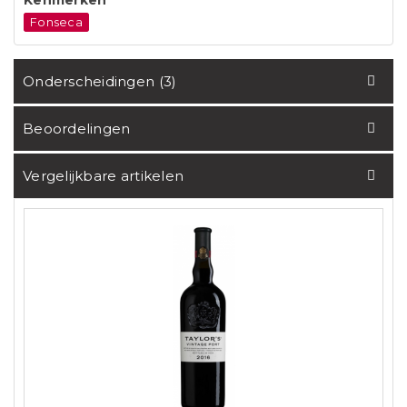
Kenmerken
Fonseca
Onderscheidingen (3)
Beoordelingen
Vergelijkbare artikelen