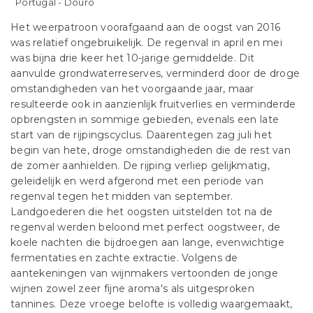
Portugal - Douro
Het weerpatroon voorafgaand aan de oogst van 2016
was relatief ongebruikelijk. De regenval in april en mei
was bijna drie keer het 10-jarige gemiddelde. Dit
aanvulde grondwaterreserves, verminderd door de droge
omstandigheden van het voorgaande jaar, maar
resulteerde ook in aanzienlijk fruitverlies en verminderde
opbrengsten in sommige gebieden, evenals een late
start van de rijpingscyclus. Daarentegen zag juli het
begin van hete, droge omstandigheden die de rest van
de zomer aanhielden. De rijping verliep gelijkmatig,
geleidelijk en werd afgerond met een periode van
regenval tegen het midden van september.
Landgoederen die het oogsten uitstelden tot na de
regenval werden beloond met perfect oogstweer, de
koele nachten die bijdroegen aan lange, evenwichtige
fermentaties en zachte extractie. Volgens de
aantekeningen van wijnmakers vertoonden de jonge
wijnen zowel zeer fijne aroma's als uitgesproken
tannines. Deze vroege belofte is volledig waargemaakt,