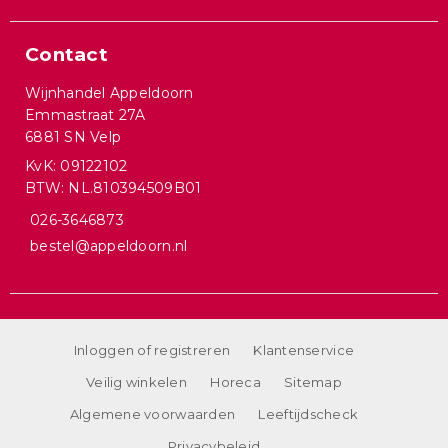
Contact
Wijnhandel Appeldoorn
Emmastraat 27A
6881 SN Velp
KvK: 09122102
BTW: NL.810394509B01
026-3646873
bestel@appeldoorn.nl
Inloggen of registreren
Klantenservice
Veilig winkelen
Horeca
Sitemap
Algemene voorwaarden
Leeftijdscheck
Privacybeleid