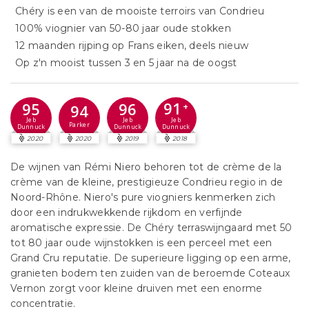
Chéry is een van de mooiste terroirs van Condrieu
100% viognier van 50-80 jaar oude stokken
12 maanden rijping op Frans eiken, deels nieuw
Op z'n mooist tussen 3 en 5 jaar na de oogst
91
95
96
94
+
Jeb
Jeb
Jeb
Parker
Dunnuck
Dunnuck
Dunnuck
2020
2020
2019
2018
De wijnen van Rémi Niero behoren tot de crème de la
crème van de kleine, prestigieuze Condrieu regio in de
Noord-Rhône. Niero's pure viogniers kenmerken zich
door een indrukwekkende rijkdom en verfijnde
aromatische expressie. De Chéry terraswijngaard met 50
tot 80 jaar oude wijnstokken is een perceel met een
Grand Cru reputatie. De superieure ligging op een arme,
granieten bodem ten zuiden van de beroemde Coteaux
Vernon zorgt voor kleine druiven met een enorme
concentratie.