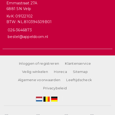
Emmastraat 27A
6881 SN Velp
KvK: 09122102
BTW: NL.810394509B01
026-3646873
bestel@appeldoorn.nl
Inloggen of registreren
Klantenservice
Veilig winkelen
Horeca
Sitemap
Algemene voorwaarden
Leeftijdscheck
Privacybeleid