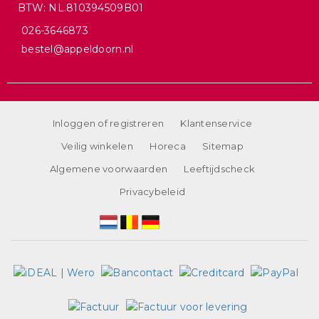
BTW: NL.810394509B01
026-3646873
bestel@appeldoorn.nl
Inloggen of registreren
Klantenservice
Veilig winkelen
Horeca
Sitemap
Algemene voorwaarden
Leeftijdscheck
Privacybeleid