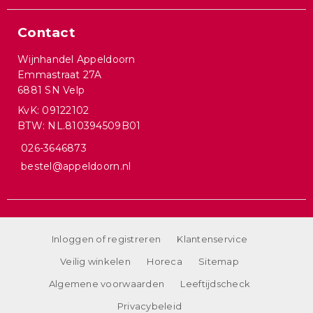
Contact
Wijnhandel Appeldoorn
Emmastraat 27A
6881 SN Velp
KvK: 09122102
BTW: NL.810394509B01
026-3646873
bestel@appeldoorn.nl
Inloggen of registreren
Klantenservice
Veilig winkelen
Horeca
Sitemap
Algemene voorwaarden
Leeftijdscheck
Privacybeleid