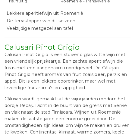
Fris, fruitig
Roemenië - Transylvanie
Lekkere aperitiefwijn uit Roemenië
De terrastopper van dit seizoen
Veelzijdige metgezel aan tafel
Calusari Pinot Grigio
Calusari Pinot Grigio is een stuivend glas witte wijn met
een vriendelijk prijskaartje. Een zachte aperitiefwijn die
fris is met een aangenaam mondgevoel. De Călușari
Pinot Grigio heeft aroma’s van fruit zoals peer, perzik en
appel. Dit is een lekkere doordrinker, maar wel met
levendige fruitaroma’s en sappigheid.
Călușari wordt gemaakt uit de wijngaarden rondom het
dorpje Recaș. Dicht in de buurt van de grens met Servië
en vlak naast de stad Timișoara. Wijnen uit Roemenië
maken de laatste jaren een enorme groei door. De
omstandigheden zijn ideaal om wijn te maken en druiven
te kweken. Continentaal klimaat, warme zomers, koele