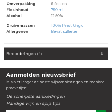
Omverpakking
6 flessen
Flesinhoud
750 ml
Alcohol
12,50%
Druivenrassen
100% Pinot Grigio
Allergenen
Bevat sulfieten
Beoordelingen (4)
Aanmelden nieuwsbrief
Mis niet langer de beste wijnaanbiedingen en mooiste
proeverijen!
De scherpste aanbiedingen
Handige wijn en spijs tips