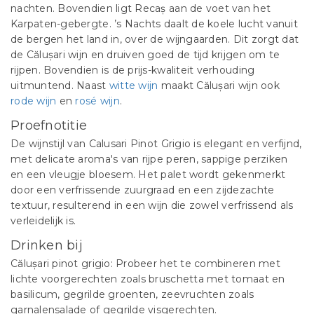
nachten. Bovendien ligt Recaș aan de voet van het
Karpaten-gebergte. ’s Nachts daalt de koele lucht vanuit
de bergen het land in, over de wijngaarden. Dit zorgt dat
de Călușari wijn en druiven goed de tijd krijgen om te
rijpen. Bovendien is de prijs-kwaliteit verhouding
uitmuntend. Naast
witte wijn
maakt Călușari wijn ook
rode wijn
en
rosé wijn
.
Proefnotitie
De wijnstijl van Calusari Pinot Grigio is elegant en verfijnd,
met delicate aroma's van rijpe peren, sappige perziken
en een vleugje bloesem. Het palet wordt gekenmerkt
door een verfrissende zuurgraad en een zijdezachte
textuur, resulterend in een wijn die zowel verfrissend als
verleidelijk is.
Drinken bij
Călușari pinot grigio
: Probeer het te combineren met
lichte voorgerechten zoals bruschetta met tomaat en
basilicum, gegrilde groenten, zeevruchten zoals
garnalensalade of gegrilde visgerechten.