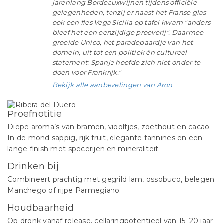
jarenlang Bordeauxwijnen tijdens officiële
gelegenheden, tenzij er naast het Franse glas
ook een fles Vega Sicilia op tafel kwam "anders
bleef het een eenzijdige proeverij". Daarmee
groeide Unico, het paradepaardje van het
domein, uit tot een politiek én cultureel
statement: Spanje hoefde zich niet onder te
doen voor Frankrijk."
Bekijk alle aanbevelingen van Aron
Proefnotitie
Diepe aroma’s van bramen, viooltjes, zoethout en cacao.
In de mond sappig, rijk fruit, elegante tannines en een
lange finish met specerijen en mineraliteit.
Drinken bij
Combineert prachtig met gegrild lam, ossobuco, belegen
Manchego of rijpe Parmegiano.
Houdbaarheid
Op dronk vanaf release, cellaringpotentieel van 15–20 jaar