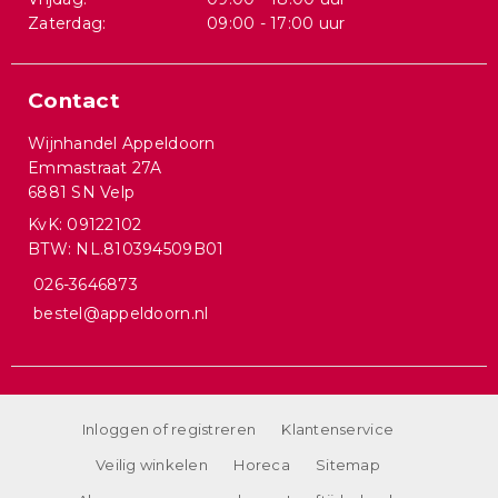
Zaterdag:
09:00 - 17:00 uur
Contact
Wijnhandel Appeldoorn
Emmastraat 27A
6881 SN Velp
KvK: 09122102
BTW: NL.810394509B01
026-3646873
bestel@appeldoorn.nl
Inloggen of registreren
Klantenservice
Veilig winkelen
Horeca
Sitemap