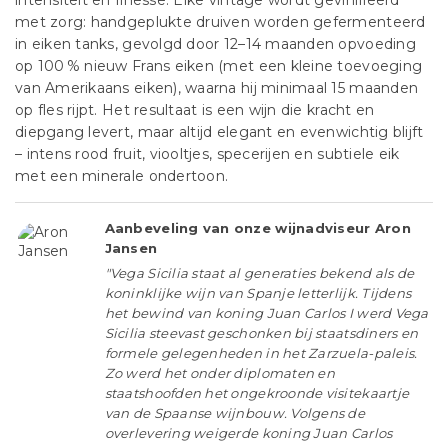
intensiteit en finesse. Elke vintage wordt gevinifieerd
met zorg: handgeplukte druiven worden gefermenteerd
in eiken tanks, gevolgd door 12–14 maanden opvoeding
op 100 % nieuw Frans eiken (met een kleine toevoeging
van Amerikaans eiken), waarna hij minimaal 15 maanden
op fles rijpt. Het resultaat is een wijn die kracht en
diepgang levert, maar altijd elegant en evenwichtig blijft
– intens rood fruit, viooltjes, specerijen en subtiele eik
met een minerale ondertoon.
Aanbeveling van onze wijnadviseur Aron
Jansen
"Vega Sicilia staat al generaties bekend als de
koninklijke wijn van Spanje letterlijk. Tijdens
het bewind van koning Juan Carlos I werd Vega
Sicilia steevast geschonken bij staatsdiners en
formele gelegenheden in het Zarzuela-paleis.
Zo werd het onder diplomaten en
staatshoofden het ongekroonde visitekaartje
van de Spaanse wijnbouw. Volgens de
overlevering weigerde koning Juan Carlos