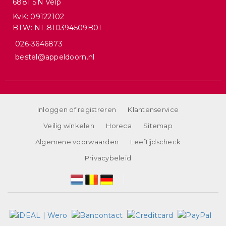
6881 SN Velp
KvK: 09122102
BTW: NL.810394509B01
026-3646873
bestel@appeldoorn.nl
Inloggen of registreren
Klantenservice
Veilig winkelen
Horeca
Sitemap
Algemene voorwaarden
Leeftijdscheck
Privacybeleid