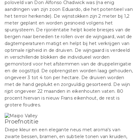
poloveld van Don Alfonso Chadwick was (na enig
aandringen van zijn zoon Eduardo, die het potentieel van
het terroir herkende). De wijnstokken zijn 2 meter bij 1,2
meter geplant en worden gesnoeid volgens het
spursysteem. De rijoriëntatie helpt koele briesjes van de
bergen naar beneden te rollen over de wijngaard, wat de
dagtemperaturen matigt en helpt bij het verkrijgen van
optimale rijpheid in de druiven. De wijngaard is verdeeld
in verschillende blokken die individueel worden
gemonitord voor het afstemmen van de druppelirrigatie
en de oogsttijd. De opbrengsten worden laag gehouden,
ongeveer 3 tot 4 ton per hectare. De druiven worden
met de hand geplukt en zorgvuldig gesorteerd. De wijn
rijpt ongeveer 22 maanden in eikenhouten vaten. 80
procent hiervan is nieuw Frans eikenhout, de rest is
grotere foudres.
Proefnotitie
Diepe kleur en een elegante neus met aroma's van
zwarte bessen, bramen, en subtiele tonen van kruiden,