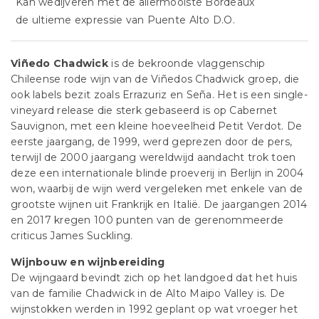
Kan wedijveren met de allermooiste Bordeaux
de ultieme expressie van Puente Alto D.O.
Viñedo Chadwick
is de bekroonde vlaggenschip
Chileense rode wijn van de Viñedos Chadwick groep, die
ook labels bezit zoals Errazuriz en Seña. Het is een single-
vineyard release die sterk gebaseerd is op Cabernet
Sauvignon, met een kleine hoeveelheid Petit Verdot. De
eerste jaargang, de 1999, werd geprezen door de pers,
terwijl de 2000 jaargang wereldwijd aandacht trok toen
deze een internationale blinde proeverij in Berlijn in 2004
won, waarbij de wijn werd vergeleken met enkele van de
grootste wijnen uit Frankrijk en Italië. De jaargangen 2014
en 2017 kregen 100 punten van de gerenommeerde
criticus James Suckling.
Wijnbouw en wijnbereiding
De wijngaard bevindt zich op het landgoed dat het huis
van de familie Chadwick in de Alto Maipo Valley is. De
wijnstokken werden in 1992 geplant op wat vroeger het