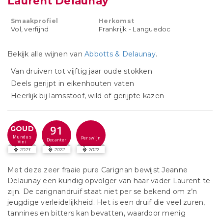
Laurent Delaunay
Smaakprofiel
Herkomst
Vol, verfijnd
Frankrijk - Languedoc
Bekijk alle wijnen van
Abbotts & Delaunay
.
Van druiven tot vijftig jaar oude stokken
Deels gerijpt in eikenhouten vaten
Heerlijk bij lamsstoof, wild of gerijpte kazen
91
GOUD
Mundus
Perswijn
Decanter
Vini
2023
2022
2022
Met deze zeer fraaie pure Carignan bewijst Jeanne
Delaunay een kundig opvolger van haar vader Laurent te
zijn. De carignandruif staat niet per se bekend om z’n
jeugdige verleidelijkheid. Het is een druif die veel zuren,
tannines en bitters kan bevatten, waardoor menig