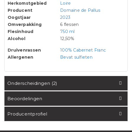
Herkomstgebied
Loire
Producent
Domaine de Pallus
Oogstjaar
2023
Omverpakking
6 flessen
Flesinhoud
750 ml
Alcohol
12,50%
Druivenrassen
100% Cabernet Franc
Allergenen
Bevat sulfieten
Onderscheidingen (2)
Beoordelingen
Producentprofiel