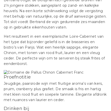
Bertrand oogst de biodynamisch geteelde druiven van
z’n jongere stokken, aangeplant op zand- en kalkrijke
heuvels. Na een korte schilinweking volgt de vergisting
met behulp van natuurlijke, op de druif aanwezige gisten.
Tot slot voedt Bertrand de wijn gedurende zes maanden
op in gebruikte eikenhouten vaten.
Het resulteert in een exemplarische Loire-Cabernet van
het type dat bijzonder geliefd is in de brasseries en
bistro’s van Parijs. Wat een heerlijk sappige, elegante
Chinon, met tonen van rood fruit, laurier en een vleug
ceder. De perfecte wijn om te serveren bij steak frites of
eendenborst.
Proefnotitie
Jeugdige, paarsrode wijn met fruitige aroma’s van kers,
pruim, cranberry plus grafiet. De smaak is fris en hartig
met klein rood fruit en soepele tannine. Elegante afdronk
met nuances van laurier en ceder.
Drinken bij