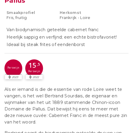
Pallus
Smaakprofiel
Herkomst
Fris, fruitig
Frankrijk - Loire
Van biodynamisch geteelde cabernet franc
Heerlijk sappig en verfijnd; een echte bistrofavoriet!
Ideaal bij steak frites of eendenborst
15
,5
Perswijn
Perswijn
2023
2022
Als er iemand is die de essentie van rode Loire weet te
vangen, is het wel Bertrand Sourdais, de eigenaar en
wijnmaker van het uit 1889 stammende Chinon-icoon
Domaine de Pallus. Dat bewijst hij eens te meer met
deze nieuwe cuvée: Cabernet Franc in de meest pure zin
van het woord.