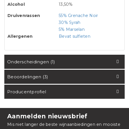
Alcohol
13,50%
Druivenrassen
55% Grenache Noir
30% Syrah
5% Marselan
Allergenen
Bevat sulfieten
Onderscheidingen (1)
Beoordelingen (3)
Producentprofiel
Aanmelden nieuwsbrief
Mis niet langer de beste wijnaanbiedingen en mooiste