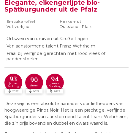
Elegante, eikengerijpte bio-
Spätburgunder uit de Pfalz
Smaakprofiel
Herkomst
Vol, verfijnd
Duitsland - Pfalz
Ortswein van druiven uit Große Lagen
Van aanstormend talent Franz Wehrheim
Fraai bij verfijnde gerechten met rood vlees of
paddenstoelen
93
94
90
James
James
Vinum
Suckling
Suckling
2023
2022
2022
Deze wijn is een absolute aanrader voor liefhebbers van
hoogwaardige Pinot Noir. Het is een prachtige, verfijnde
Spätburgunder van aanstormend talent Franz Wehrheim,
die z’n prijs bovendien dubbel en dwars waard is.