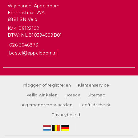
Wijnhandel Appeldoorn
Emmastraat 27A
6881 SN Velp
KvK: 09122102
BTW: NL.810394509B01
026-3646873
bestel@appeldoorn.nl
Inloggen of registreren
Klantenservice
Veilig winkelen
Horeca
Sitemap
Algemene voorwaarden
Leeftijdscheck
Privacybeleid