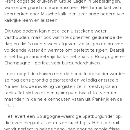
Franz oogst de druiven in Große Lagen in Siebeldingen,
waaronder grand cru Sonnenschein. Het terroir laat zich
kenmerken door Muschelkalk: een zeer oude bodem van
kalkrijke leem en leisteen.
Dit type bodem kan niet alleen uitstekend water
vasthouden, maar ook warmte opnemen gedurende de
dag en die ’s nachts weer afgeven. Zo krijgen de druiven
voldoende water én warmte om perfect te rijpen. Daarbij
is het hoge aandeel vrije kalk – net zoals in Bourgogne en
Champagne – perfect voor burgunderdruiven.
Franz oogst de druiven met de hand. In de kelder worden
ze nog eens grondig gesorteerd en volledig ontsteeld.
Na een koude inweking vergisten ze in roestvrijstalen
tanks. Tot slot volgt een rijping van twaalf tot veertien
maanden in kleine eikenhouten vaten uit Frankrijk en de
Pfalz.
Het levert een Bourgogne-waardige Spätburgunder op,
die even elegant als intens en krachtig is. Het rijpe fruit
wordt perfect in balans gehouden door de mooie frisse