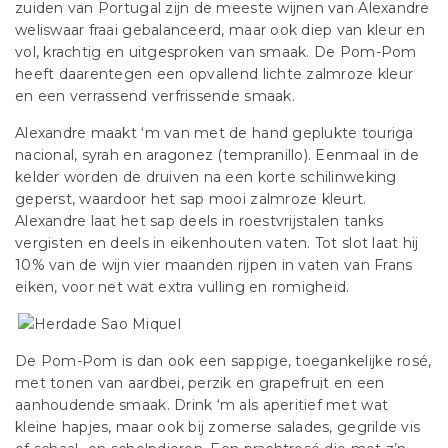
zuiden van Portugal zijn de meeste wijnen van Alexandre
weliswaar fraai gebalanceerd, maar ook diep van kleur en
vol, krachtig en uitgesproken van smaak. De Pom-Pom
heeft daarentegen een opvallend lichte zalmroze kleur
en een verrassend verfrissende smaak.
Alexandre maakt ‘m van met de hand geplukte touriga
nacional, syrah en aragonez (tempranillo). Eenmaal in de
kelder worden de druiven na een korte schilinweking
geperst, waardoor het sap mooi zalmroze kleurt.
Alexandre laat het sap deels in roestvrijstalen tanks
vergisten en deels in eikenhouten vaten. Tot slot laat hij
10% van de wijn vier maanden rijpen in vaten van Frans
eiken, voor net wat extra vulling en romigheid.
De Pom-Pom is dan ook een sappige, toegankelijke rosé,
met tonen van aardbei, perzik en grapefruit en een
aanhoudende smaak. Drink ‘m als aperitief met wat
kleine hapjes, maar ook bij zomerse salades, gegrilde vis