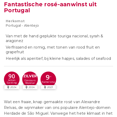
Fantastische rosé-aanwinst uit
Portugal
Herkomst
Portugal - Alentejo
Van met de hand geplukte touriga nacional, syrah &
aragonez
Verfrissend en romig, met tonen van rood fruit en
grapefruit
Heerlijk als aperitief, bij kleine hapjes, salades of seafood
90
9
-
ZILVER
James
Concours
Hamersma
Suckling
Mondial
2024
2024
2023
Wat een fraaie, knap gemaakte rosé van Alexandre
Relvas, de wijnmaker van ons populaire Alentejo-domein
Herdade de São Miguel. Vanwege het hete klimaat in het