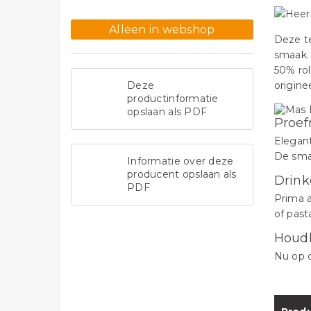
Alleen in webshop
Deze te
smaak.
50% rol
Deze
origine
productinformatie
opslaan als PDF
Proef
Elegant
De smaa
Informatie over deze
producent opslaan als
Drink
PDF
Prima a
of past
Houd
Nu op d