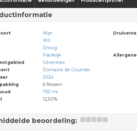
ctinformatie
Beoordelingen
Producentprofiel
ductinformatie
oort
Wijn
Druivenr
Wit
Droog
Frankrijk
Allergen
mstgebied
Cévennes
cent
Domaine de Gournier
aar
2024
pakking
6 flessen
houd
750 ml
l
12,50%
iddelde beoordeling: