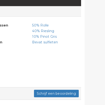
assen
50% Rolle
40% Riesling
10% Pinot Gris
en
Bevat sulfieten
Schrijf een beoordeling