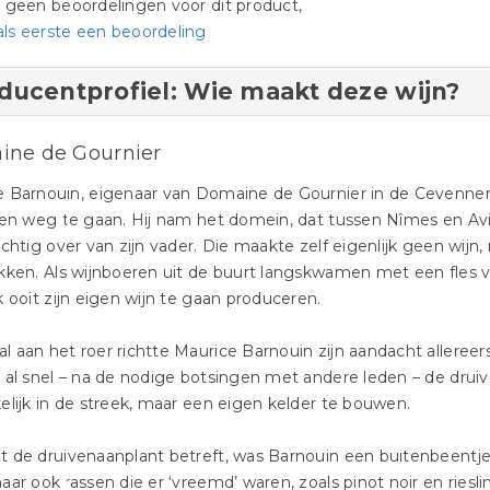
jn geen beoordelingen voor dit product,
als eerste een beoordeling
ducentprofiel: Wie maakt deze wijn?
ne de Gournier
e Barnouin, eigenaar van Domaine de Gournier in de Cevennen
gen weg te gaan. Hij nam het domein, dat tussen Nîmes en Avi
achtig over van zijn vader. Die maakte zelf eigenlijk geen wijn
kken. Als wijnboeren uit de buurt langskwamen met een fles 
k ooit zijn eigen wijn te gaan produceren.
 aan het roer richtte Maurice Barnouin zijn aandacht alleree
 al snel – na de nodige botsingen met andere leden – de druiv
elijk in de streek, maar een eigen kelder te bouwen.
 de druivenaanplant betreft, was Barnouin een buitenbeentje. 
aar ook rassen die er ‘vreemd’ waren, zoals pinot noir en riesl