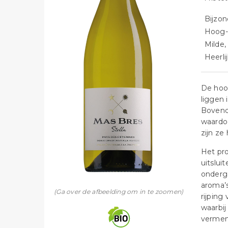
Bijzon
Hoog-
Milde
Heerli
De hoo
liggen 
Bovendi
waardoo
zijn ze
Het pr
uitslui
onderga
aroma’s
(Ga over de afbeelding om in te zoomen)
rijping
waarbij
vermen