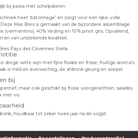
chniek heet ‘bâtonnage’ en zorgt voor een rijke, volle
 Deze Mas Bres is gemaakt van de bijzondere assemblage
le (vermentino), 40% riesling en 10% pinot gris. Opvallend,
el en van uitstekende kwaliteit.
notitie
e droge witte wijn met fijne florale en frisse, fruitige aroma's.
k is mild en evenwichtig, de afdronk geurig en soepel.
en bij
peritief, maar ook geschikt bij frisse voorgerechten, salades
a met vis.
baarheid
ronk, houdbaar tot zeker twee jaar na de oogst.