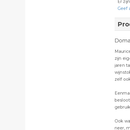
Er zi
Geef 
Pro
Domai
Mauric
zijn ei
jaren t
wijnsto
zelf oo
Eenmaal
besloot
gebruik
Ook wat
neer, m