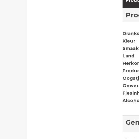
Produ
Pro
Dranks
Kleur
Smaak
Land
Herko
Produ
Oogstj
Omver
Flesin
Alcoho
Gem