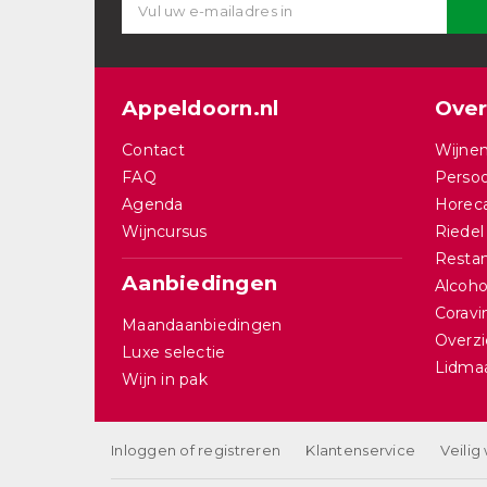
Appeldoorn.nl
Over
Contact
Wijnen
FAQ
Persoo
Agenda
Horec
Wijncursus
Riedel
Restan
Aanbiedingen
Alcohol
Corav
Maandaanbiedingen
Overzi
Luxe selectie
Lidma
Wijn in pak
Inloggen of registreren
Klantenservice
Veilig