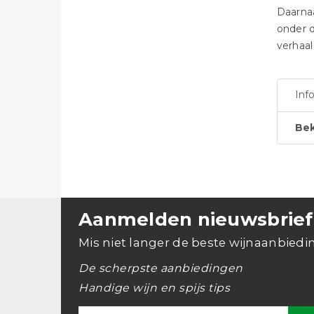
Daarnaa
onder d
verhaal
Inf
Bek
Aanmelden nieuwsbrief
Mis niet langer de beste wijnaanbiedi
De scherpste aanbiedingen
Handige wijn en spijs tips