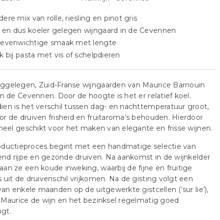
dere mix van rolle, riesling en pinot gris
 en dus koeler gelegen wijngaard in de Cevennen
, evenwichtige smaak met lengte
jk bij pasta met vis of schelpdieren
ggelegen, Zuid-Franse wijngaarden van Maurice Barnouin
in de Cevennen. Door de hoogte is het er relatief koel.
en is het verschil tussen dag- en nachttemperatuur groot,
r de druiven frisheid en fruitaroma’s behouden. Hierdoor
 heel geschikt voor het maken van elegante en frisse wijnen.
oductieproces begint met een handmatige selectie van
tend rijpe en gezonde druiven. Na aankomst in de wijnkelder
an ze een koude inweking, waarbij de fijne en fruitige
 uit de druivenschil vrijkomen. Na de gisting volgt een
 van enkele maanden op de uitgewerkte gistcellen (‘sur lie’),
 Maurice de wijn en het bezinksel regelmatig goed
gt.