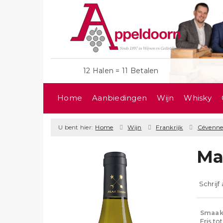
12 Halen = 11 Betalen
Home
Aanbiedingen
Wijn
Whisky
U bent hier:
Home
Wijn
Frankrijk
Cévenne
Ma
Schrijf
Smaak
Fris to