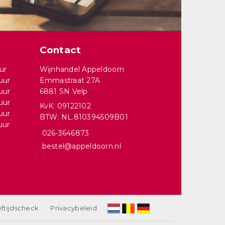
Contact
ur
Wijnhandel Appeldoorn
uur
Emmastraat 27A
uur
6881 SN Velp
uur
KvK: 09122102
uur
BTW: NL.810394509B01
uur
026-3646873
bestel@appeldoorn.nl
ftijdscheck
Privacybeleid