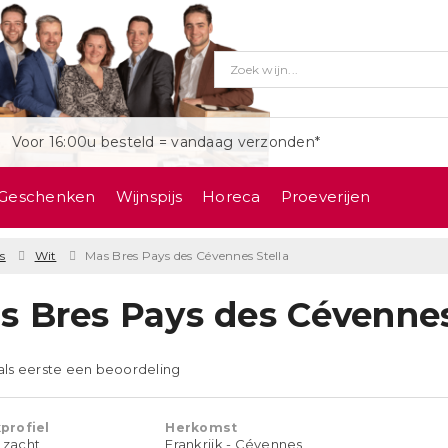
Voor 16:00u besteld = vandaag verzonden*
Geschenken
Wijnspijs
Horeca
Proeverijen
s
Wit
Mas Bres Pays des Cévennes Stella
s Bres Pays des Cévennes
 als eerste een beoordeling
profiel
Herkomst
t zacht
Frankrijk - Cévennes