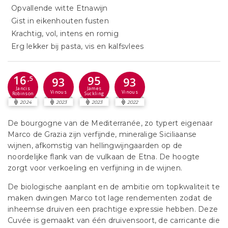
Opvallende witte Etnawijn
Gist in eikenhouten fusten
Krachtig, vol, intens en romig
Erg lekker bij pasta, vis en kalfsvlees
16
95
,5
93
93
Jancis
James
Vinous
Vinous
Robinson
Suckling
2024
2023
2023
2022
De bourgogne van de Mediterranée, zo typert eigenaar
Marco de Grazia zijn verfijnde, mineralige Siciliaanse
wijnen, afkomstig van hellingwijngaarden op de
noordelijke flank van de vulkaan de Etna. De hoogte
zorgt voor verkoeling en verfijning in de wijnen.
De biologische aanplant en de ambitie om topkwaliteit te
maken dwingen Marco tot lage rendementen zodat de
inheemse druiven een prachtige expressie hebben. Deze
Cuvée is gemaakt van één druivensoort, de carricante die