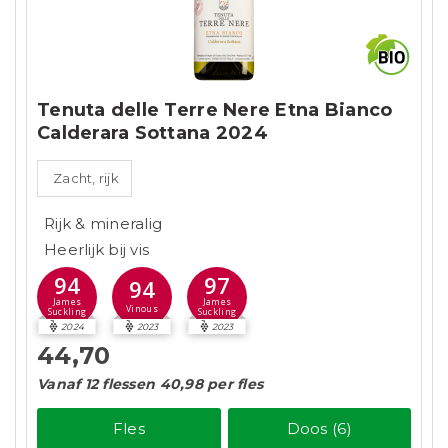
Tenuta delle Terre Nere Etna Bianco
Calderara Sottana 2024
Zacht, rijk
Rijk & mineralig
Heerlijk bij vis
94
97
94
James
James
Vinous
Suckling
Suckling
2024
2023
2023
44,70
Vanaf 12 flessen 40,98 per fles
Fles
Doos (6)