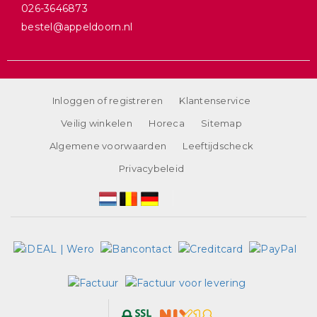
026-3646873
bestel@appeldoorn.nl
Inloggen of registreren
Klantenservice
Veilig winkelen
Horeca
Sitemap
Algemene voorwaarden
Leeftijdscheck
Privacybeleid