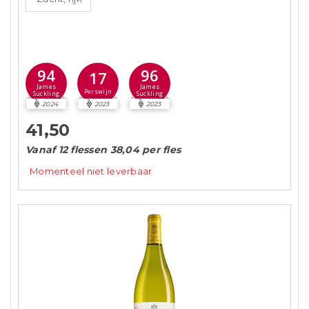
94
96
17
James
James
Perswijn
Suckling
Suckling
2024
2023
2023
41,50
Vanaf 12 flessen 38,04 per fles
Momenteel niet leverbaar