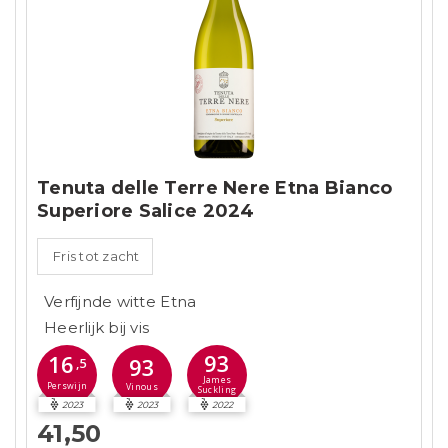
Tenuta delle Terre Nere Etna Bianco
Superiore Salice 2024
Fris tot zacht
Verfijnde witte Etna
Heerlijk bij vis
93
16
93
,5
James
Perswijn
Vinous
Suckling
2023
2023
2022
41,50