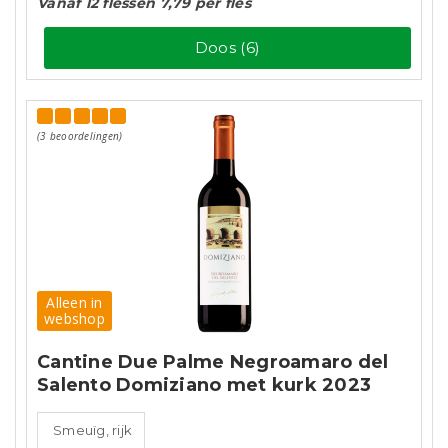
Vanaf 12 flessen 7,79 per fles
Doos (6)
(3 beoordelingen)
Alleen in
webshop
Cantine Due Palme Negroamaro del
Salento Domiziano met kurk 2023
Smeuïg, rijk