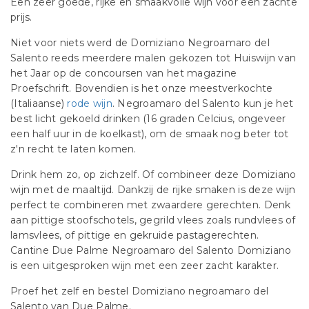
Een zeer goede, rijke en smaakvolle wijn voor een zachte
prijs.
Niet voor niets werd de Domiziano Negroamaro del
Salento reeds meerdere malen gekozen tot Huiswijn van
het Jaar op de concoursen van het magazine
Proefschrift. Bovendien is het onze meestverkochte
(Italiaanse)
rode wijn
. Negroamaro del Salento kun je het
best licht gekoeld drinken (16 graden Celcius, ongeveer
een half uur in de koelkast), om de smaak nog beter tot
z'n recht te laten komen.
Drink hem zo, op zichzelf. Of combineer deze Domiziano
wijn met de maaltijd. Dankzij de rijke smaken is deze wijn
perfect te combineren met zwaardere gerechten. Denk
aan pittige stoofschotels, gegrild vlees zoals rundvlees of
lamsvlees, of pittige en gekruide pastagerechten.
Cantine Due Palme Negroamaro del Salento Domiziano
is een uitgesproken wijn met een zeer zacht karakter.
Proef het zelf en bestel Domiziano negroamaro del
Salento van Due Palme.