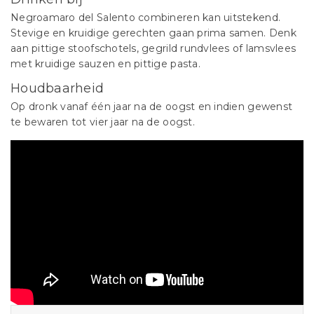
Negroamaro del Salento combineren kan uitstekend.
Stevige en kruidige gerechten gaan prima samen. Denk
aan pittige stoofschotels, gegrild rundvlees of lamsvlees
met kruidige sauzen en pittige pasta.
Houdbaarheid
Op dronk vanaf één jaar na de oogst en indien gewenst
te bewaren tot vier jaar na de oogst.