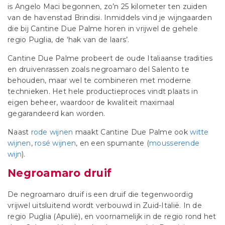
is Angelo Maci begonnen, zo’n 25 kilometer ten zuiden
van de havenstad Brindisi. Inmiddels vind je wijngaarden
die bij Cantine Due Palme horen in vrijwel de gehele
regio Puglia, de ‘hak van de laars’.
Cantine Due Palme probeert de oude Italiaanse tradities
en druivenrassen zoals negroamaro del Salento te
behouden, maar wel te combineren met moderne
technieken. Het hele productieproces vindt plaats in
eigen beheer, waardoor de kwaliteit maximaal
gegarandeerd kan worden.
Naast
rode wijnen
maakt Cantine Due Palme ook
witte
wijnen
,
rosé wijnen
, en een spumante (
mousserende
wijn
).
Negroamaro druif
De negroamaro druif is een druif die tegenwoordig
vrijwel uitsluitend wordt verbouwd in Zuid-Italië. In de
regio Puglia (Apulië), en voornamelijk in de regio rond het