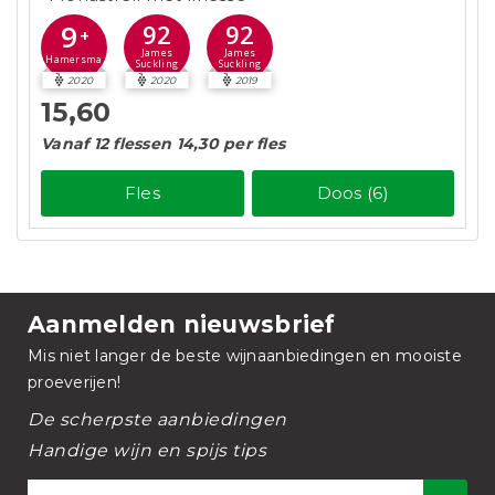
9
92
92
+
James
James
Hamersma
Suckling
Suckling
2020
2020
2019
15,60
Vanaf 12 flessen 14,30 per fles
Fles
Doos (6)
Aanmelden nieuwsbrief
Mis niet langer de beste wijnaanbiedingen en mooiste
proeverijen!
De scherpste aanbiedingen
Handige wijn en spijs tips