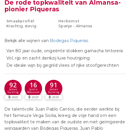
De rode topkwaliteit van Almansa-
pionier Piqueras
Smaakprofiel
Herkomst
Krachtig, stevig
Spanje - Almansa
Bekijk alle wijnen van
Bodegas Piqueras
.
Van 80 jaar oude, ongeënte stokken garnacha tintorera
Vol, rijp en zacht dankzij luxe houtrijping
De ideale wijn bij gegrild vlees of rijke stoofgerechten
92
16
91
James
Jancis
James
Suckling
Robinson
Suckling
2022
2020
2020
De talentvolle Juan Pablo Cantos, die eerder werkte bij
het fameuze Vega Sicilia, kreeg de vrije hand om een
topkwaliteit te maken van de oudste en niet geïrrigeerde
wijngaarden van Bodegas Piqueras. Juan Pablo