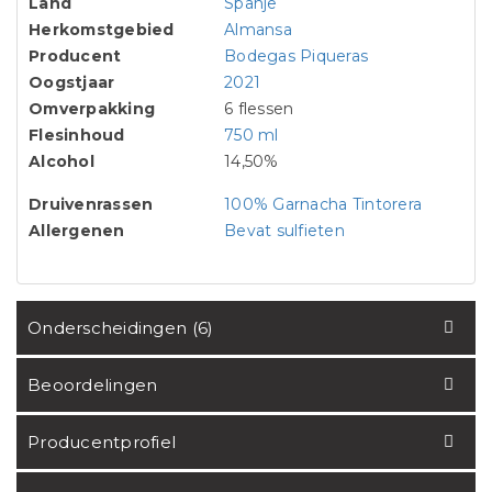
Land
Spanje
Herkomstgebied
Almansa
Producent
Bodegas Piqueras
Oogstjaar
2021
Omverpakking
6 flessen
Flesinhoud
750 ml
Alcohol
14,50%
Druivenrassen
100% Garnacha Tintorera
Allergenen
Bevat sulfieten
Onderscheidingen (6)
Beoordelingen
Producentprofiel