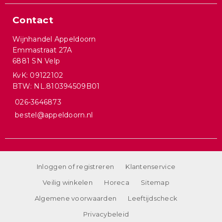
Contact
Wijnhandel Appeldoorn
Emmastraat 27A
6881 SN Velp
KvK: 09122102
BTW: NL.810394509B01
026-3646873
bestel@appeldoorn.nl
Inloggen of registreren
Klantenservice
Veilig winkelen
Horeca
Sitemap
Algemene voorwaarden
Leeftijdscheck
Privacybeleid