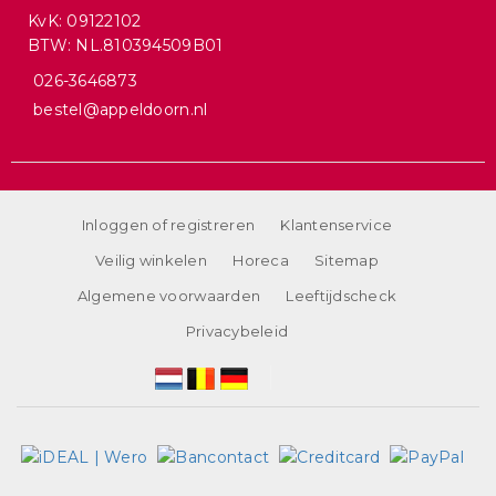
KvK: 09122102
BTW: NL.810394509B01
026-3646873
bestel@appeldoorn.nl
Inloggen of registreren
Klantenservice
Veilig winkelen
Horeca
Sitemap
Algemene voorwaarden
Leeftijdscheck
Privacybeleid