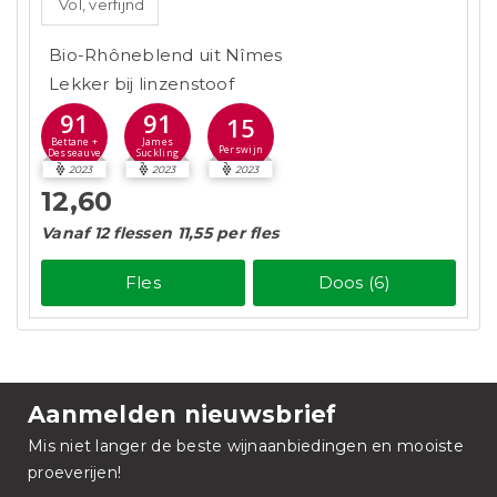
Vol, verfijnd
Bio-Rhôneblend uit Nîmes
Lekker bij linzenstoof
91
91
15
Bettane +
James
Perswijn
Desseauve
Suckling
2023
2023
2023
12,60
Vanaf 12 flessen 11,55 per fles
Fles
Doos (6)
Aanmelden nieuwsbrief
Mis niet langer de beste wijnaanbiedingen en mooiste
proeverijen!