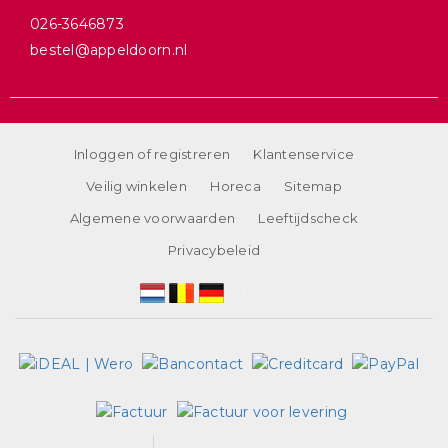
026-3646873
bestel@appeldoorn.nl
Inloggen of registreren
Klantenservice
Veilig winkelen
Horeca
Sitemap
Algemene voorwaarden
Leeftijdscheck
Privacybeleid