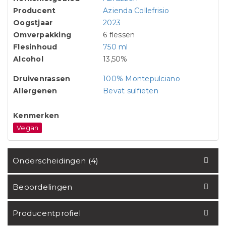
Producent
Azienda Collefrisio
Oogstjaar
2023
Omverpakking
6 flessen
Flesinhoud
750 ml
Alcohol
13,50%
Druivenrassen
100% Montepulciano
Allergenen
Bevat sulfieten
Kenmerken
Vegan
Onderscheidingen (4)
Beoordelingen
Producentprofiel