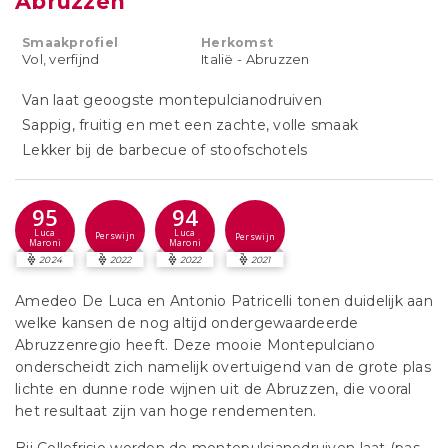
Abruzzen
Smaakprofiel
Herkomst
Vol, verfijnd
Italië - Abruzzen
Van laat geoogste montepulcianodruiven
Sappig, fruitig en met een zachte, volle smaak
Lekker bij de barbecue of stoofschotels
95
94
Luca
Luca
Perswijn
Perswijn
Maroni
Maroni
2024
2022
2022
2021
Amedeo De Luca en Antonio Patricelli tonen duidelijk aan
welke kansen de nog altijd ondergewaardeerde
Abruzzenregio heeft. Deze mooie Montepulciano
onderscheidt zich namelijk overtuigend van de grote plas
lichte en dunne rode wijnen uit de Abruzzen, die vooral
het resultaat zijn van hoge rendementen.