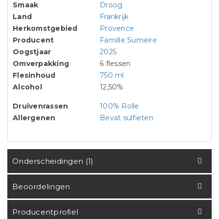
Smaak
Droog
Land
Frankrijk
Herkomstgebied
Provence
Producent
Famille Sumeire
Oogstjaar
2025
Omverpakking
6 flessen
Flesinhoud
750 ml
Alcohol
12,50%
Druivenrassen
100% Rolle
Allergenen
Bevat sulfieten
Onderscheidingen (1)
Beoordelingen
Producentprofiel