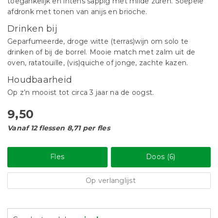
toegankelijk en intens sappig met milde zuren. Soepele
afdronk met tonen van anijs en brioche.
Drinken bij
Geparfumeerde, droge witte (terras)wijn om solo te
drinken of bij de borrel. Mooie match met zalm uit de
oven, ratatouille, (vis)quiche of jonge, zachte kazen.
Houdbaarheid
Op z’n mooist tot circa 3 jaar na de oogst.
9,50
Vanaf 12 flessen 8,71 per fles
Fles
Doos (6)
Op verlanglijst