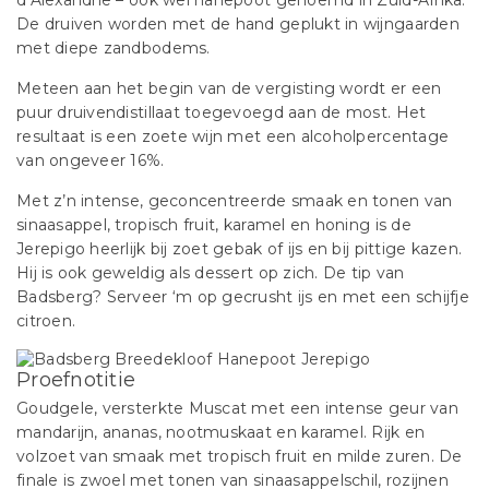
d’Alexandrie – ook wel hanepoot genoemd in Zuid-Afrika.
De druiven worden met de hand geplukt in wijngaarden
met diepe zandbodems.
Meteen aan het begin van de vergisting wordt er een
puur druivendistillaat toegevoegd aan de most. Het
resultaat is een zoete wijn met een alcoholpercentage
van ongeveer 16%.
Met z’n intense, geconcentreerde smaak en tonen van
sinaasappel, tropisch fruit, karamel en honing is de
Jerepigo heerlijk bij zoet gebak of ijs en bij pittige kazen.
Hij is ook geweldig als dessert op zich. De tip van
Badsberg? Serveer ‘m op gecrusht ijs en met een schijfje
citroen.
Proefnotitie
Goudgele, versterkte Muscat met een intense geur van
mandarijn, ananas, nootmuskaat en karamel. Rijk en
volzoet van smaak met tropisch fruit en milde zuren. De
finale is zwoel met tonen van sinaasappelschil, rozijnen