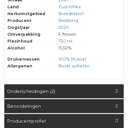
Smaak
Zoet
Land
Zuid-Afrika
Herkomstgebied
Breedekloof
Producent
Badsberg
Oogstjaar
2024
Omverpakking
6 flessen
Flesinhoud
750 ml
Alcohol
15,50%
Druivenrassen
100% Muscat
Allergenen
Bevat sulfieten
Onderscheidingen (2)
Beoordelingen
Producentprofiel