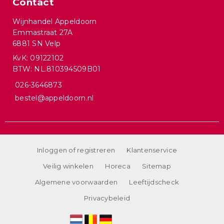
Contact
Wijnhandel Appeldoorn
Emmastraat 27A
6881 SN Velp
KvK: 09122102
BTW: NL.810394509B01
026-3646873
bestel@appeldoorn.nl
Inloggen of registreren
Klantenservice
Veilig winkelen
Horeca
Sitemap
Algemene voorwaarden
Leeftijdscheck
Privacybeleid