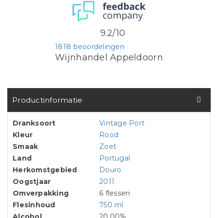
9.2/10
1818 beoordelingen
Wijnhandel Appeldoorn
Productinformatie
Dranksoort
Vintage Port
Kleur
Rood
Smaak
Zoet
Land
Portugal
Herkomstgebied
Douro
Oogstjaar
2011
Omverpakking
6 flessen
Flesinhoud
750 ml
Alcohol
20,00%