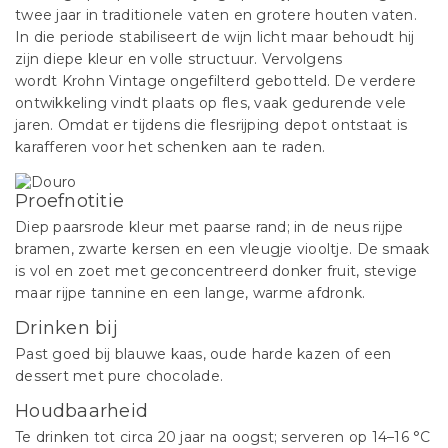
twee jaar in traditionele vaten en grotere houten vaten.
In die periode stabiliseert de wijn licht maar behoudt hij
zijn diepe kleur en volle structuur. Vervolgens
wordt Krohn Vintage ongefilterd gebotteld. De verdere
ontwikkeling vindt plaats op fles, vaak gedurende vele
jaren. Omdat er tijdens die flesrijping depot ontstaat is
karafferen voor het schenken aan te raden.
Proefnotitie
Diep paarsrode kleur met paarse rand; in de neus rijpe
bramen, zwarte kersen en een vleugje viooltje. De smaak
is vol en zoet met geconcentreerd donker fruit, stevige
maar rijpe tannine en een lange, warme afdronk.
Drinken bij
Past goed bij blauwe kaas, oude harde kazen of een
dessert met pure chocolade.
Houdbaarheid
Te drinken tot circa 20 jaar na oogst; serveren op 14–16 °C