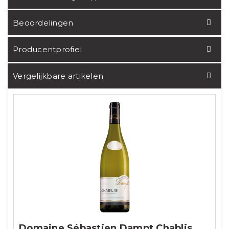
Beoordelingen
Producentprofiel
Vergelijkbare artikelen
Domaine Sébastien Dampt Chablis