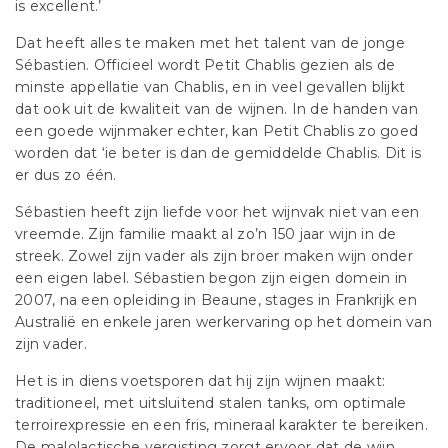
is excellent.’
Dat heeft alles te maken met het talent van de jonge
Sébastien. Officieel wordt Petit Chablis gezien als de
minste appellatie van Chablis, en in veel gevallen blijkt
dat ook uit de kwaliteit van de wijnen. In de handen van
een goede wijnmaker echter, kan Petit Chablis zo goed
worden dat ‘ie beter is dan de gemiddelde Chablis. Dit is
er dus zo één.
Sébastien heeft zijn liefde voor het wijnvak niet van een
vreemde. Zijn familie maakt al zo’n 150 jaar wijn in de
streek. Zowel zijn vader als zijn broer maken wijn onder
een eigen label. Sébastien begon zijn eigen domein in
2007, na een opleiding in Beaune, stages in Frankrijk en
Australië en enkele jaren werkervaring op het domein van
zijn vader.
Het is in diens voetsporen dat hij zijn wijnen maakt:
traditioneel, met uitsluitend stalen tanks, om optimale
terroirexpressie en een fris, mineraal karakter te bereiken.
De malolactische vergisting zorgt ervoor dat de wijn