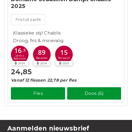
2025
Fris tot zacht
Klassieke stijl Chablis
Droog, fris & mineralig
16
,5
89
15
Jancis
Decanter
Perswijn
Robinson
2024
2024
2023
24,85
Vanaf 12 flessen 22,78 per fles
Fles
Doos (6)
Aanmelden nieuwsbrief