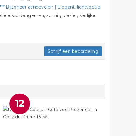
** Bijzonder aanbevolen | Elegant, lichtvoetig
iele kruidengeuren, zonnig plezier, sierlijke
Schrijf een beoordeling
12