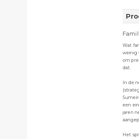
Pro
Famil
Wat fam
weinig 
om prec
dat.
In de n
(strate
Sumeire
een ein
jaren n
aangepl
Het spr