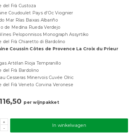
 del Frà Custoza
ine Coudoulet Pays d'Oc Viognier
 do Mar Rías Baixas Albariño
elo de Medina Rueda Verdejo
 Wines Peloponnisos Monograph Assyrtiko
 del Frà Chiaretto di Bardolino
ine Coussin Côtes de Provence La Croix du Prieur
as Artélan Rioja Tempranillo
 del Frà Bardolino
au Cesseras Minervois Cuvée Olric
e del Frà Veneto Corvina Veronese
116,50
per wijnpakket
+
In winkelwagen
-