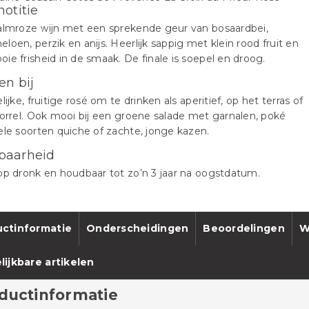
notitie
almroze wijn met een sprekende geur van bosaardbei,
loen, perzik en anijs. Heerlijk sappig met klein rood fruit en
ie frisheid in de smaak. De finale is soepel en droog.
en bij
lijke, fruitige rosé om te drinken als aperitief, op het terras of
borrel. Ook mooi bij een groene salade met garnalen, poké
ele soorten quiche of zachte, jonge kazen.
baarheid
op dronk en houdbaar tot zo’n 3 jaar na oogstdatum.
ctinformatie
Onderscheidingen
Beoordelingen
W
lijkbare artikelen
ductinformatie