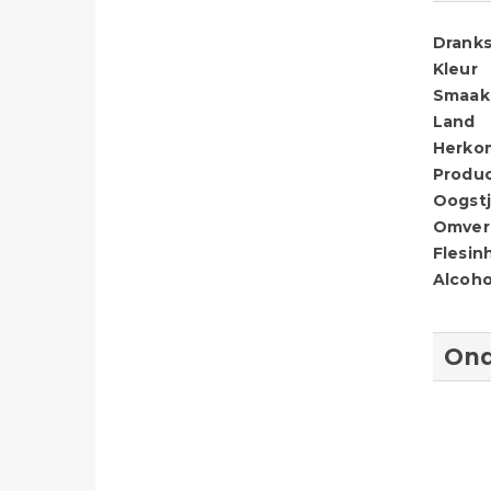
Dranks
Kleur
Smaak
Land
Herko
Produ
Oogstj
Omver
Flesin
Alcoho
Ond