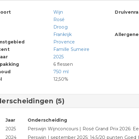
oort
Wijn
Druivenr
Rosé
Droog
Frankrijk
Allergen
mstgebied
Provence
cent
Famille Sumeire
aar
2025
pakking
6 flessen
houd
750 ml
l
12,50%
erscheidingen (5)
Jaar
Onderscheiding
2025
Perswijn Wijnconcours | Rosé Grand Prix 2026: Ee
2024
Perswijn | september 2025: 14.5/20 punten Goed |