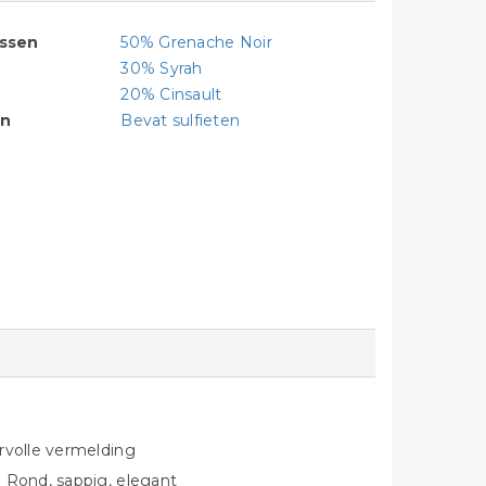
assen
50% Grenache Noir
30% Syrah
20% Cinsault
en
Bevat sulfieten
rvolle vermelding
 Rond, sappig, elegant