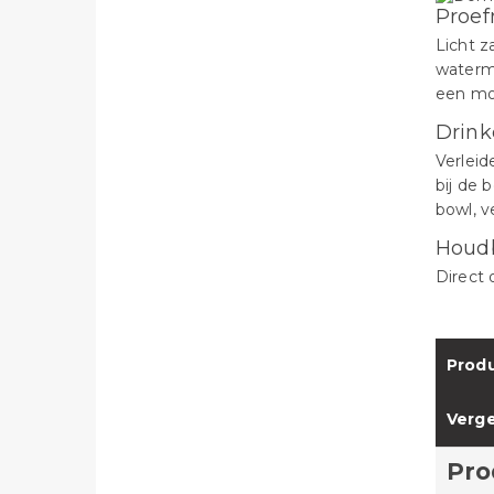
Proef
Licht z
waterme
een moo
Drink
Verleide
bij de 
bowl, v
Houd
Direct 
Produ
Verge
Pro