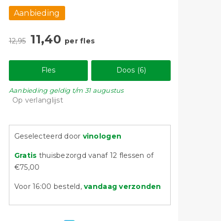
Aanbieding
11,40
12,95
per fles
Fles
Doos (6)
Aanbieding
geldig
t/m 31 augustus
Op verlanglijst
Geselecteerd door
vinologen
Gratis
thuisbezorgd vanaf 12 flessen of
€75,00
Voor 16:00 besteld,
vandaag verzonden