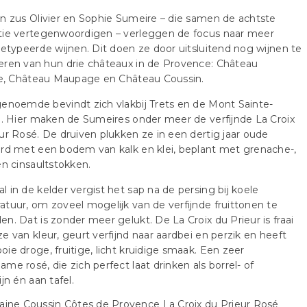
n zus Olivier en Sophie Sumeire – die samen de achtste
tie vertegenwoordigen – verleggen de focus naar meer
getypeerde wijnen. Dit doen ze door uitsluitend nog wijnen te
eren van hun drie châteaux in de Provence: Château
ue, Château Maupage en Château Coussin.
enoemde bevindt zich vlakbij Trets en de Mont Sainte-
e. Hier maken de Sumeires onder meer de verfijnde La Croix
ur Rosé. De druiven plukken ze in een dertig jaar oude
rd met een bodem van kalk en klei, beplant met grenache-,
en cinsaultstokken.
 in de kelder vergist het sap na de persing bij koele
tuur, om zoveel mogelijk van de verfijnde fruittonen te
n. Dat is zonder meer gelukt. De La Croix du Prieur is fraai
e van kleur, geurt verfijnd naar aardbei en perzik en heeft
ie droge, fruitige, licht kruidige smaak. Een zeer
me rosé, die zich perfect laat drinken als borrel- of
ijn én aan tafel.