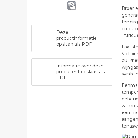
Broer e
genera
terroir
produc
Deze
l’Afriq
productinformatie
opslaan als PDF
Laatstg
Victoir
du Prie
Informatie over deze
wijngaa
producent opslaan als
syrah- 
PDF
Eenmaal
tempera
behoude
zalmroz
een moo
aangena
terrasw