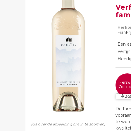
Ver
fam
Herko
Frankr
Een as
Verfij
Heerlij
Perswi
Conco
202
De fami
vooraa
te word
(Ga over de afbeelding om in te zoomen)
kwalitei