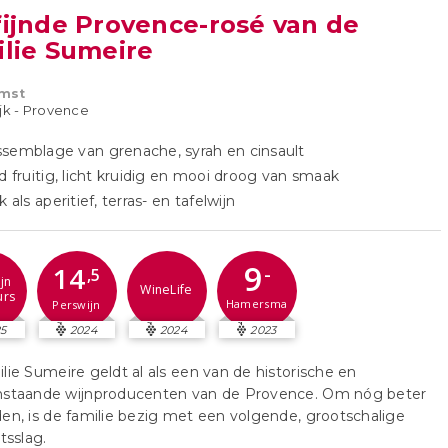
fijnde Provence-rosé van de
ilie Sumeire
mst
ijk - Provence
semblage van grenache, syrah en cinsault
nd fruitig, licht kruidig en mooi droog van smaak
k als aperitief, terras- en tafelwijn
9
14
-
,5
jn
WineLife
urs
Hamersma
Perswijn
5
2024
2024
2023
lie Sumeire geldt al als een van de historische en
nstaande wijnproducenten van de Provence. Om nóg beter
en, is de familie bezig met een volgende, grootschalige
tsslag.