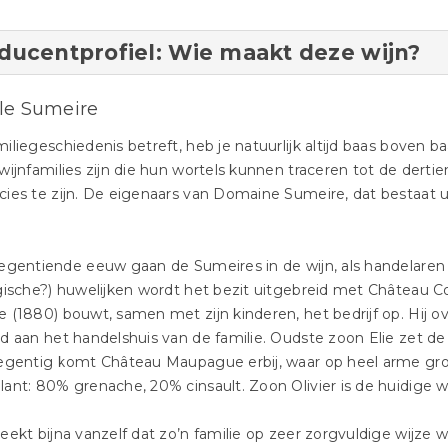
ducentprofiel: Wie maakt deze wijn?
le Sumeire
iliegeschiedenis betreft, heb je natuurlijk altijd baas boven ba
wijnfamilies zijn die hun wortels kunnen traceren tot de derti
ies te zijn. De eigenaars van Domaine Sumeire, dat bestaat u
egentiende eeuw gaan de Sumeires in de wijn, als handelaren
gische?) huwelijken wordt het bezit uitgebreid met Château Cou
 (1880) bouwt, samen met zijn kinderen, het bedrijf op. Hij ove
d aan het handelshuis van de familie. Oudste zoon Elie zet d
egentig komt Château Maupague erbij, waar op heel arme gron
ant: 80% grenache, 20% cinsault. Zoon Olivier is de huidige w
eekt bijna vanzelf dat zo’n familie op zeer zorgvuldige wijze