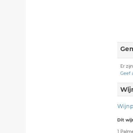
Gem
Er zi
Geef 
Wij
Wijnp
Dit wi
1 Palmen