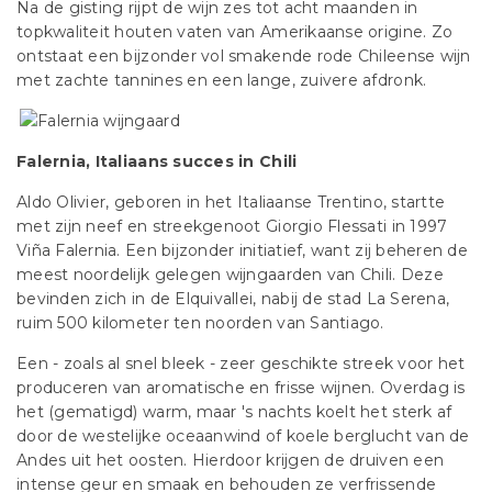
Na de gisting rijpt de wijn zes tot acht maanden in
topkwaliteit houten vaten van Amerikaanse origine. Zo
ontstaat een bijzonder vol smakende rode Chileense wijn
met zachte tannines en een lange, zuivere afdronk.
Falernia, Italiaans succes in Chili
Aldo Olivier, geboren in het Italiaanse Trentino, startte
met zijn neef en streekgenoot Giorgio Flessati in 1997
Viña Falernia. Een bijzonder initiatief, want zij beheren de
meest noordelijk gelegen wijngaarden van Chili. Deze
bevinden zich in de Elquivallei, nabij de stad La Serena,
ruim 500 kilometer ten noorden van Santiago.
Een - zoals al snel bleek - zeer geschikte streek voor het
produceren van aromatische en frisse wijnen. Overdag is
het (gematigd) warm, maar 's nachts koelt het sterk af
door de westelijke oceaanwind of koele berglucht van de
Andes uit het oosten. Hierdoor krijgen de druiven een
intense geur en smaak en behouden ze verfrissende