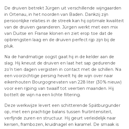
De druiven betrekt Jürgen uit verschillende wijngaarden
in Ortenau, in het noorden van Baden. Dankzij zijn
persoonlijke relaties in de streek kan hij optimale kwaliteit
van de druiven garanderen. Jürgen werkt met een mix
van Duitse en Franse klonen en ziet erop toe dat de
opbrengsten laag en de druiven perfect rijp zijn bij de
pluk.
Na de handmatige oogst gaat hij in de kelder aan de
slag. Hij kneust de druiven en laat het sap gedurende
zo’n tien dagen vergisten in contact met de schillen. Na
een voorzichtige persing hevelt hij de wijn over naar
eikenhouten Bourgognevaten van 228 liter (30% nieuw)
voor een rijping van twaalf tot veertien maanden. Hij
bottelt de wijn na een lichte filtering.
Deze werkwijze levert een schitterende Spätburgunder
op, met een prachtige balans tussen fruitintensiteit,
verfijnde zuren en structuur. Hij geurt verleidelijk naar
kersen, frambozen, kruidnagel en karamel. De smaak is