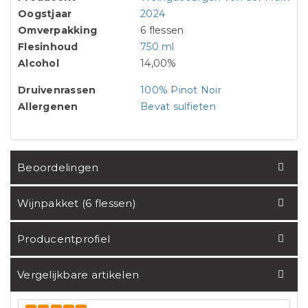
Oogstjaar
2024
Omverpakking
6 flessen
Flesinhoud
750 ml
Alcohol
14,00%
Druivenrassen
100% Pinot Noir
Allergenen
Bevat sulfieten
Beoordelingen
Wijnpakket (6 flessen)
Producentprofiel
Vergelijkbare artikelen