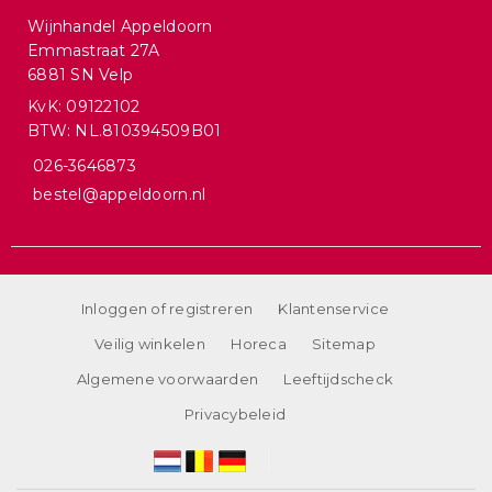
Wijnhandel Appeldoorn
Emmastraat 27A
6881 SN Velp
KvK: 09122102
BTW: NL.810394509B01
026-3646873
bestel@appeldoorn.nl
Inloggen of registreren
Klantenservice
Veilig winkelen
Horeca
Sitemap
Algemene voorwaarden
Leeftijdscheck
Privacybeleid