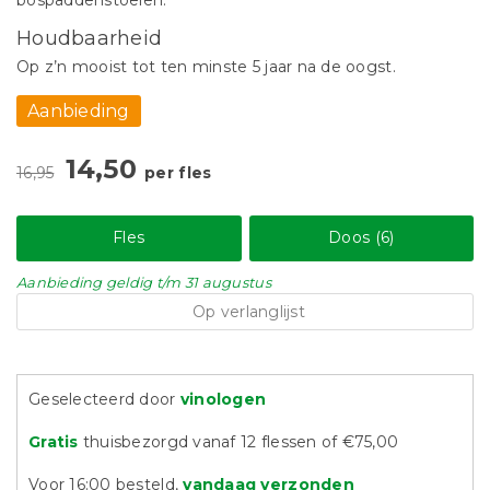
bospaddenstoelen.
Houdbaarheid
Op z’n mooist tot ten minste 5 jaar na de oogst.
Aanbieding
14,50
16,95
per fles
Fles
Doos (6)
Aanbieding
geldig
t/m 31 augustus
Op verlanglijst
Geselecteerd door
vinologen
Gratis
thuisbezorgd vanaf 12 flessen of €75,00
Voor 16:00 besteld,
vandaag verzonden