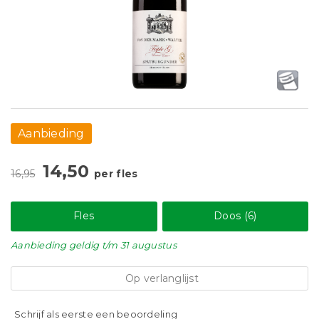
Aanbieding
14,50
16,95
per fles
Fles
Doos (6)
Aanbieding
geldig
t/m 31 augustus
Op verlanglijst
Schrijf als eerste een beoordeling