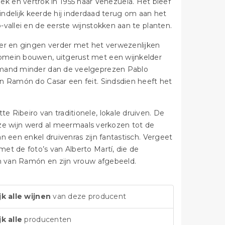
treek en vertrok in 1955 naar Venezuela. Het bleef
eindelijk keerde hij inderdaad terug om aan het
vallei en de eerste wijnstokken aan te planten.
r en gingen verder met het verwezenlijken
omein bouwen, uitgerust met een wijnkelder
iemand minder dan de veelgeprezen Pablo
n Ramón do Casar een feit. Sindsdien heeft het
 Ribeiro van traditionele, lokale druiven. De
Deze wijn werd al meermaals verkozen tot de
n een enkel druivenras zijn fantastisch. Vergeet
et de foto’s van Alberto Martí, die de
en van Ramón en zijn vrouw afgebeeld.
jk alle wijnen
van deze producent
jk alle
producenten