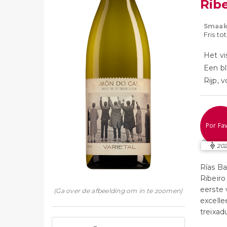
Rib
Smaak
Fris to
Het vi
Een bl
Rijp, 
Por Fa
202
Rías Ba
Ribeiro
eerste 
(Ga over de afbeelding om in te zoomen)
excelle
treixadu