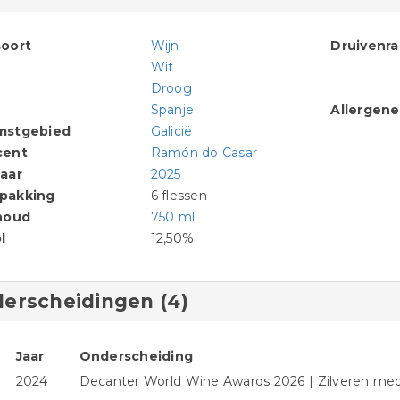
oort
Wijn
Druivenr
Wit
Droog
Spanje
Allergen
mstgebied
Galicië
cent
Ramón do Casar
aar
2025
pakking
6 flessen
houd
750 ml
l
12,50%
erscheidingen (4)
Jaar
Onderscheiding
2024
Decanter World Wine Awards 2026 | Zilveren medai