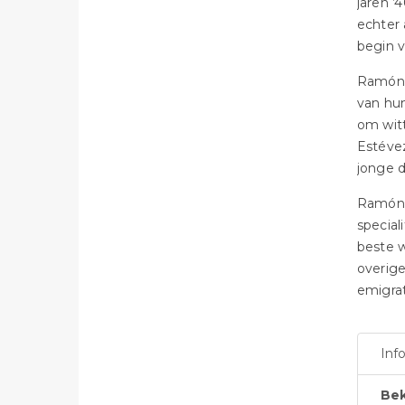
jaren ’
echter 
begin v
Ramóns
van hu
om wit
Estévez
jonge 
Ramón d
special
beste w
overige
emigrat
Inf
Bek