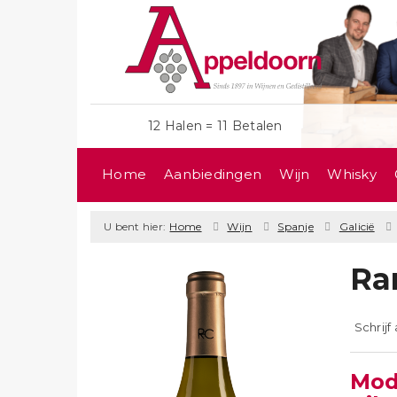
12 Halen = 11 Betalen
Home
Aanbiedingen
Wijn
Whisky
U bent hier:
Home
Wijn
Spanje
Galicië
Ra
Schrijf
Mod