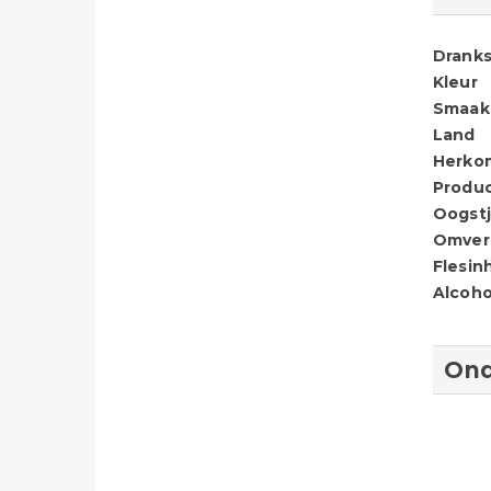
Dranks
Kleur
Smaak
Land
Herko
Produ
Oogstj
Omver
Flesin
Alcoho
Ond