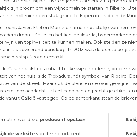
40 en ’50 verliet hij net als vele jonge Galiciërs zijn geboortes
altijd zijn droom om een wijndomein te starten in Ribeiro. Uit
an het millenium een stuk grond te kopen in Prado in de Miño-
 zoons Javier, Etel en Moncho namen het stokje van hem ove
nvaders droom. Ze lieten het lichtgekleurde, hypermoderne d
te wijn van topkwaliteit te kunnen maken. Ook stelden ze n
 aan als adviserend oenoloog. In 2013 was de eerste oogst va
domein volop furore gemaakt.
o Casar maakt op ambachtelijke wijze moderne, precieze witte
iteit van het huis is de Treixadura, hét symbool van Ribeiro. 
itte van de streek. Maar ook de blend en de overige wijnen va
ns niet om aandacht te besteden aan de prachtige etiketten m
ie vanuit Galicië vastlegde. Op de achterkant staan de briev
ormatie over deze
producent opslaan
Beki
ijk de website
van deze producent
Beki