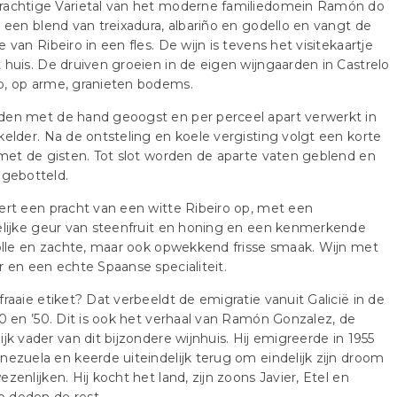
rachtige Varietal van het moderne familiedomein Ramón do
s een blend van treixadura, albariño en godello en vangt de
e van Ribeiro in een fles. De wijn is tevens het visitekaartje
 huis. De druiven groeien in de eigen wijngaarden in Castrelo
o, op arme, granieten bodems.
den met de hand geoogst en per perceel apart verwerkt in
kelder. Na de ontsteling en koele vergisting volgt een korte
 met de gisten. Tot slot worden de aparte vaten geblend en
 gebotteld.
ert een pracht van een witte Ribeiro op, met een
elijke geur van steenfruit en honing en een kenmerkende
volle en zachte, maar ook opwekkend frisse smaak. Wijn met
r en een echte Spaanse specialiteit.
fraaie etiket? Dat verbeeldt de emigratie vanuit Galicië in de
40 en ’50. Dit is ook het verhaal van Ramón Gonzalez, de
ijk vader van dit bijzondere wijnhuis. Hij emigreerde in 1955
nezuela en keerde uiteindelijk terug om eindelijk zijn droom
ezenlijken. Hij kocht het land, zijn zoons Javier, Etel en