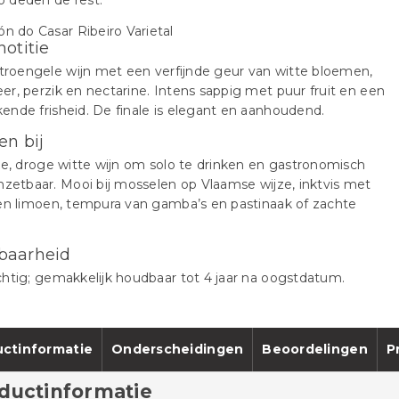
 deden de rest.
notitie
itroengele wijn met een verfijnde geur van witte bloemen,
r, perzik en nectarine. Intens sappig met puur fruit en een
nde frisheid. De finale is elegant en aanhoudend.
en bij
ke, droge witte wijn om solo te drinken en gastronomisch
nzetbaar. Mooi bij mosselen op Vlaamse wijze, inktvis met
en limoen, tempura van gamba’s en pastinaak of zachte
baarheid
htig; gemakkelijk houdbaar tot 4 jaar na oogstdatum.
ctinformatie
Onderscheidingen
Beoordelingen
P
ductinformatie