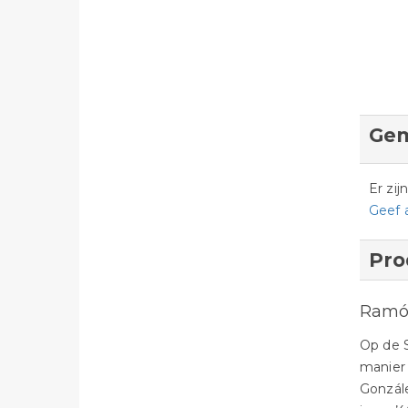
Gem
Er zi
Geef 
Pro
Ramó
Op de 
manier 
Gonzále