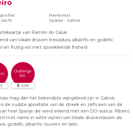
eiro
profiel
Herkomst
t zacht
Spanje - Galicië
sitekaartje van Ramón do Casar
end van lokale druiven treixadura, albariño en godello
vol en fruitig wit met opwekkende frisheid
Challenge
vor
Intl.
3
2023
ixas mag dan het bekendste wijngebied zijn in Galicië,
 is de oudste appellatie van de streek en zelfs een van de
van heel Spanje die werd erkend met een DO-status. Ribeiro
ert met name in witte wijnen van lokale druivenrassen als
ra, godello, albariño, loureiro en lado.