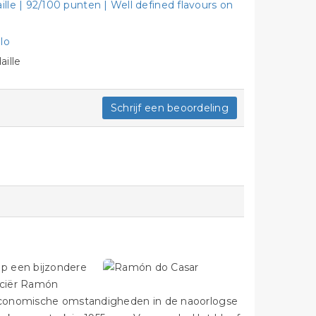
le | 92/100 punten | Well defined flavours on
lo
ille
Schrijf een beoordeling
p een bijzondere
liciër Ramón
e economische omstandigheden in de naoorlogse