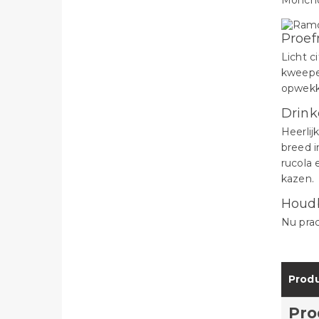
Moncho
Proef
Licht c
kweepee
opwekke
Drink
Heerlij
breed i
rucola 
kazen.
Houd
Nu prac
Produ
Pro