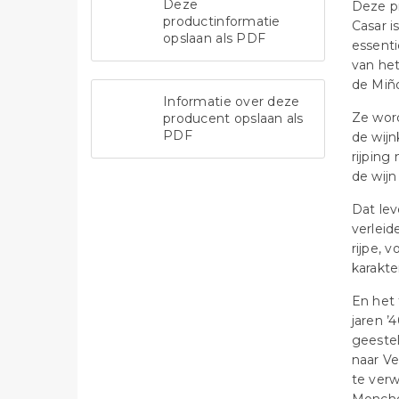
Deze
Deze p
productinformatie
Casar i
opslaan als PDF
essenti
van het
de Miñ
Informatie over deze
Ze wor
producent opslaan als
PDF
de wijn
rijping
de wijn
Dat lev
verleid
rijpe, 
karakte
En het 
jaren ’
geestel
naar Ve
te verw