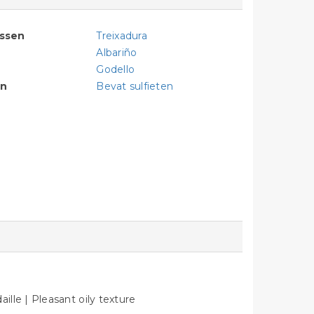
assen
Treixadura
Albariño
Godello
en
Bevat sulfieten
lle | Pleasant oily texture