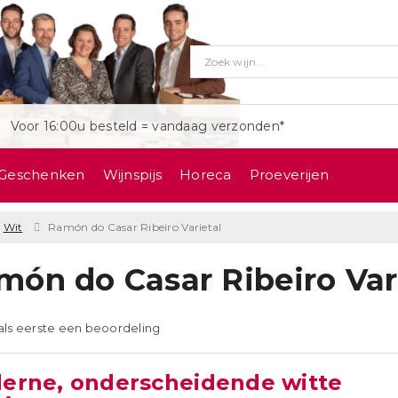
Voor 16:00u besteld = vandaag verzonden*
Geschenken
Wijnspijs
Horeca
Proeverijen
Wit
Ramón do Casar Ribeiro Varietal
món do Casar Ribeiro Var
 als eerste een beoordeling
erne, onderscheidende witte