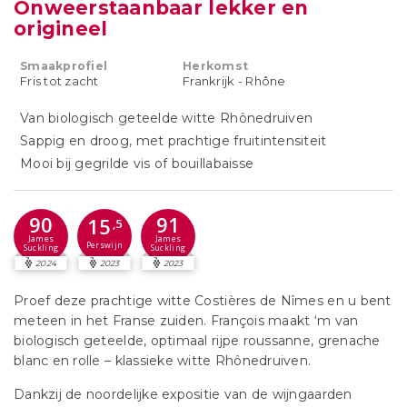
Onweerstaanbaar lekker en
origineel
Smaakprofiel
Herkomst
Fris tot zacht
Frankrijk - Rhône
Van biologisch geteelde witte Rhônedruiven
Sappig en droog, met prachtige fruitintensiteit
Mooi bij gegrilde vis of bouillabaisse
90
91
15
,5
James
James
Perswijn
Suckling
Suckling
2024
2023
2023
Proef deze prachtige witte Costières de Nîmes en u bent
meteen in het Franse zuiden. François maakt ‘m van
biologisch geteelde, optimaal rijpe roussanne, grenache
blanc en rolle – klassieke witte Rhônedruiven.
Dankzij de noordelijke expositie van de wijngaarden