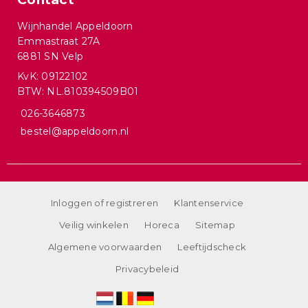
Wijnhandel Appeldoorn
Emmastraat 27A
6881 SN Velp
KvK: 09122102
BTW: NL.810394509B01
026-3646873
bestel@appeldoorn.nl
Inloggen of registreren
Klantenservice
Veilig winkelen
Horeca
Sitemap
Algemene voorwaarden
Leeftijdscheck
Privacybeleid