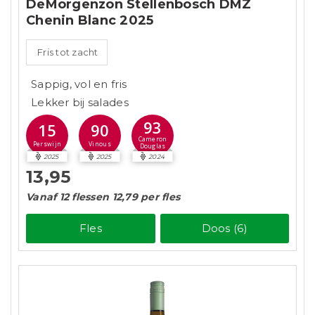
DeMorgenzon Stellenbosch DMZ
Chenin Blanc 2025
Fris tot zacht
Sappig, vol en fris
Lekker bij salades
93
15
90
Cameron
Perswijn
Vinous
Douglas
2025
2025
2024
13,95
Vanaf 12 flessen 12,79 per fles
Fles
Doos (6)