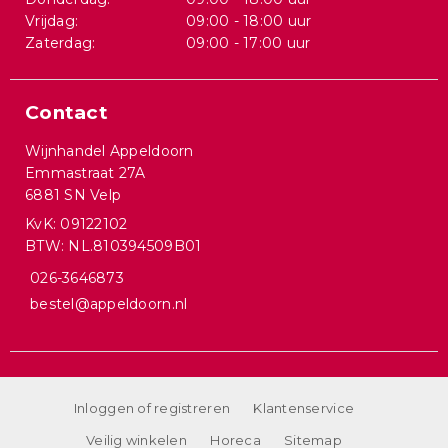
Vrijdag:
09:00 - 18:00 uur
Zaterdag:
09:00 - 17:00 uur
Contact
Wijnhandel Appeldoorn
Emmastraat 27A
6881 SN Velp
KvK: 09122102
BTW: NL.810394509B01
026-3646873
bestel@appeldoorn.nl
Inloggen of registreren
Klantenservice
Veilig winkelen
Horeca
Sitemap