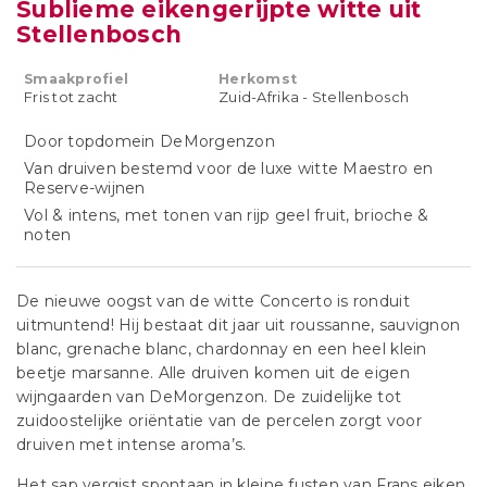
Sublieme eikengerijpte witte uit
Stellenbosch
Smaakprofiel
Herkomst
Fris tot zacht
Zuid-Afrika - Stellenbosch
Door topdomein DeMorgenzon
Van druiven bestemd voor de luxe witte Maestro en
Reserve-wijnen
Vol & intens, met tonen van rijp geel fruit, brioche &
noten
De nieuwe oogst van de witte Concerto is ronduit
uitmuntend! Hij bestaat dit jaar uit roussanne, sauvignon
blanc, grenache blanc, chardonnay en een heel klein
beetje marsanne. Alle druiven komen uit de eigen
wijngaarden van DeMorgenzon. De zuidelijke tot
zuidoostelijke oriëntatie van de percelen zorgt voor
druiven met intense aroma’s.
Het sap vergist spontaan in kleine fusten van Frans eiken