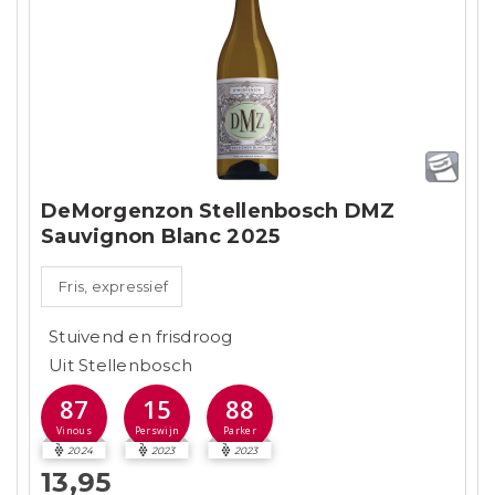
DeMorgenzon Stellenbosch DMZ
Sauvignon Blanc 2025
Fris, expressief
Stuivend en frisdroog
Uit Stellenbosch
87
15
88
Vinous
Perswijn
Parker
2024
2023
2023
13,95