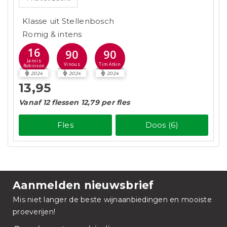
Klasse uit Stellenbosch
Romig & intens
16
90
90
Jancis
Vinous
Tim Atkin
Robinson
2024
2024
2024
13,95
Vanaf 12 flessen 12,79 per fles
Fles
Doos (6)
Aanmelden nieuwsbrief
Mis niet langer de beste wijnaanbiedingen en mooiste
proeverijen!