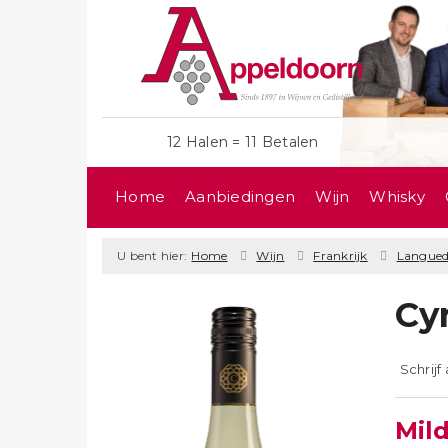
12 Halen = 11 Betalen
Home
Aanbiedingen
Wijn
Whisky
U bent hier:
Home
Wijn
Frankrijk
Langue
Cy
Schrijf
Mil