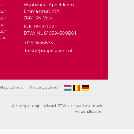
ur
Wijnhandel Appeldoorn
uur
Emmastraat 27A
uur
6881 SN Velp
uur
KvK: 09122102
uur
BTW: NL.810394509B01
uur
026-3646873
bestel@appeldoorn.nl
ftijdscheck
Privacybeleid
Alle prijzen zijn inclusief BTW, exclusief eventuele
verzendkosten.