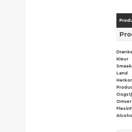
Produ
Pro
Dranks
Kleur
Smaak
Land
Herko
Produ
Oogstj
Omver
Flesin
Alcoho