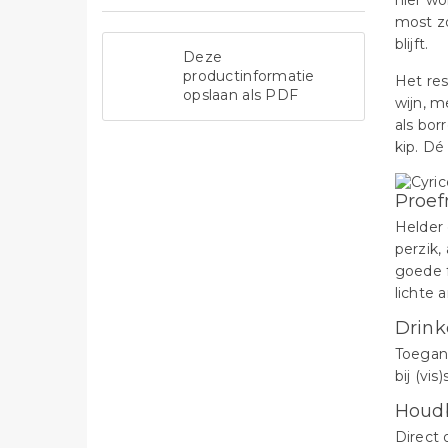
hier wo
most zo
blijft.
Deze
productinformatie
Het res
opslaan als PDF
wijn, m
als borr
kip. Dé
Proef
Helder 
perzik,
goede f
lichte 
Drink
Toegank
bij (vis
Houd
Direct 