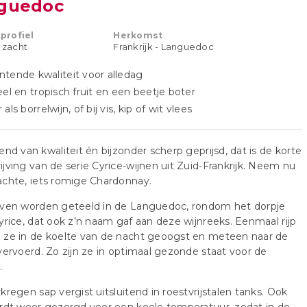
guedoc
profiel
Herkomst
t zacht
Frankrijk - Languedoc
tende kwaliteit voor alledag
eel en tropisch fruit en een beetje boter
als borrelwijn, of bij vis, kip of wit vlees
end van kwaliteit én bijzonder scherp geprijsd, dat is de korte
jving van de serie Cyrice-wijnen uit Zuid-Frankrijk. Neem nu
chte, iets romige Chardonnay.
iven worden geteeld in de Languedoc, rondom het dorpje
yrice, dat ook z’n naam gaf aan deze wijnreeks. Eenmaal rijp
 ze in de koelte van de nacht geoogst en meteen naar de
vervoerd. Zo zijn ze in optimaal gezonde staat voor de
.
kregen sap vergist uitsluitend in roestvrijstalen tanks. Ook