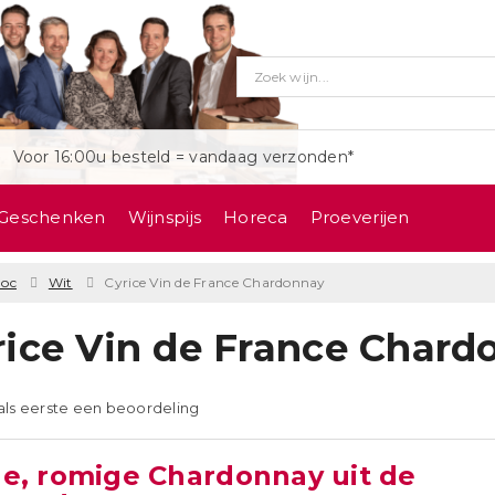
Voor 16:00u besteld = vandaag verzonden*
Geschenken
Wijnspijs
Horeca
Proeverijen
doc
Wit
Cyrice Vin de France Chardonnay
rice Vin de France Chard
 als eerste een beoordeling
de, romige Chardonnay uit de