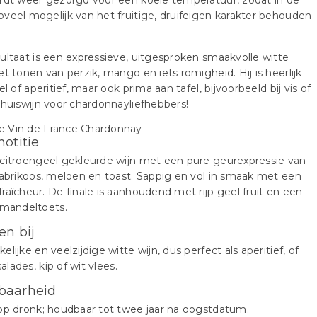
rdt weer gezorgd voor een koele temperatuur, zodat in de
veel mogelijk van het fruitige, druifeigen karakter behouden
ultaat is een expressieve, uitgesproken smaakvolle witte
et tonen van perzik, mango en iets romigheid. Hij is heerlijk
el of aperitief, maar ook prima aan tafel, bijvoorbeeld bij vis of
 huiswijn voor chardonnayliefhebbers!
notitie
citroengeel gekleurde wijn met een pure geurexpressie van
 abrikoos, meloen en toast. Sappig en vol in smaak met een
raîcheur. De finale is aanhoudend met rijp geel fruit en een
amandeltoets.
en bij
elijke en veelzijdige witte wijn, dus perfect als aperitief, of
)salades, kip of wit vlees.
baarheid
op dronk; houdbaar tot twee jaar na oogstdatum.