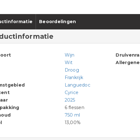
ctinformatie
Beoordelingen
ductinformatie
oort
Wijn
Druivenr
Wit
Allergen
Droog
Frankrijk
mstgebied
Languedoc
cent
Cyrice
aar
2025
pakking
6 flessen
houd
750 ml
l
13,00%