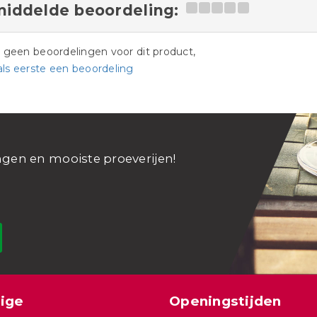
iddelde beoordeling:
jn geen beoordelingen voor dit product,
als eerste een beoordeling
ngen en mooiste proeverijen!
ige
Openingstijden