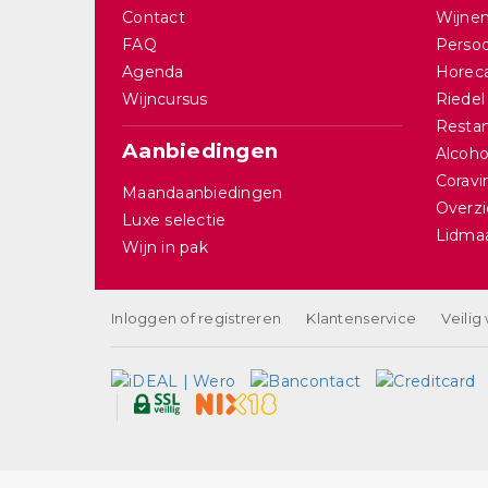
Contact
Wijnen
FAQ
Persoo
Agenda
Horec
Wijncursus
Riedel
Restan
Aanbiedingen
Alcohol
Corav
Maandaanbiedingen
Overzi
Luxe selectie
Lidma
Wijn in pak
Inloggen of registreren
Klantenservice
Veilig