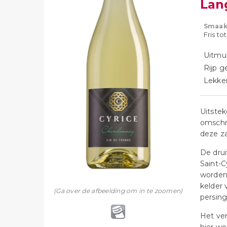
Lan
Smaak
Fris to
Uitmun
Rijp g
Lekker 
Uitstek
omschri
deze za
De dru
Saint-C
worden
kelder 
(Ga over de afbeelding om in te zoomen)
persing
Het ver