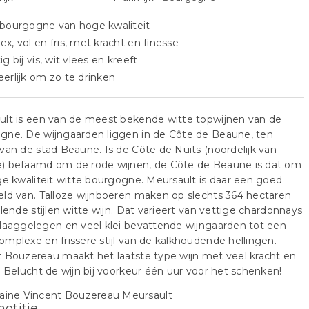
 bourgogne van hoge kwaliteit
x, vol en fris, met kracht en finesse
ig bij vis, wit vlees en kreeft
erlijk om zo te drinken
ult is een van de meest bekende witte topwijnen van de
gne. De wijngaarden liggen in de Côte de Beaune, ten
van de stad Beaune. Is de Côte de Nuits (noordelijk van
) befaamd om de rode wijnen, de Côte de Beaune is dat om
ge kwaliteit witte bourgogne. Meursault is daar een goed
ld van. Talloze wijnboeren maken op slechts 364 hectaren
llende stijlen witte wijn. Dat varieert van vettige chardonnays
laaggelegen en veel klei bevattende wijngaarden tot een
mplexe en frissere stijl van de kalkhoudende hellingen.
 Bouzereau maakt het laatste type wijn met veel kracht en
. Belucht de wijn bij voorkeur één uur voor het schenken!
notitie