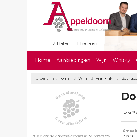
12 Halen = 11 Betalen
Home
Aanbiedingen
Wijn
Whisky
U bent hier:
Home
Wijn
Frankrijk
Bourgo
Do
Schrijf
Smaak
Zacht, 
(Ga over de afbeelding om in te zoomen)