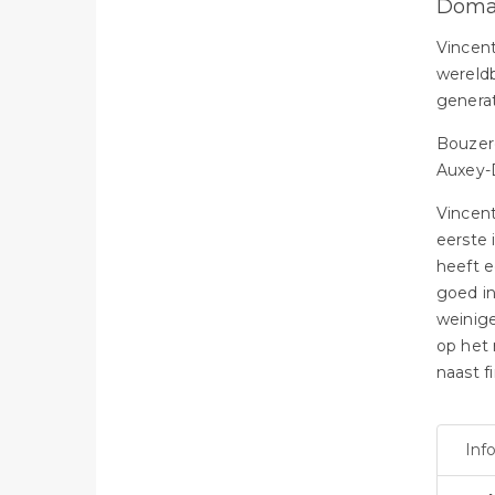
Doma
Vincent
wereldb
generat
Bouzere
Auxey-
Vincent
eerste 
heeft e
goed in
weinige
op het 
naast f
Inf