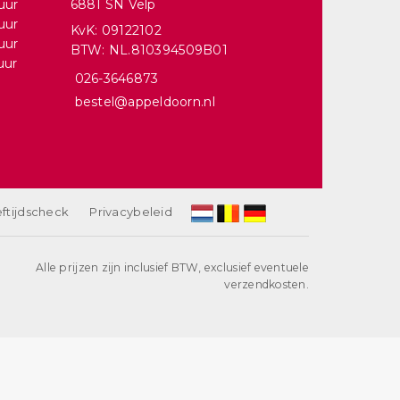
uur
6881 SN Velp
uur
KvK: 09122102
uur
BTW: NL.810394509B01
uur
026-3646873
bestel@appeldoorn.nl
ftijdscheck
Privacybeleid
Alle prijzen zijn inclusief BTW, exclusief eventuele
verzendkosten.