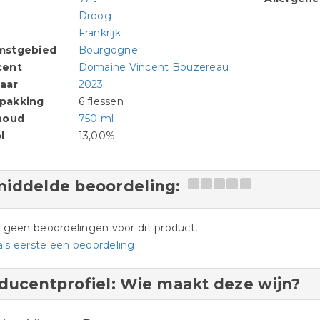
Droog
Frankrijk
mstgebied
Bourgogne
cent
Domaine Vincent Bouzereau
aar
2023
pakking
6 flessen
houd
750 ml
l
13,00%
iddelde beoordeling:
jn geen beoordelingen voor dit product,
als eerste een beoordeling
ducentprofiel: Wie maakt deze wijn?