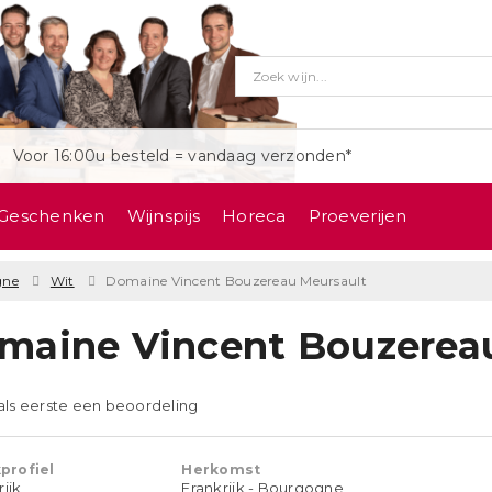
Voor 16:00u besteld = vandaag verzonden*
Geschenken
Wijnspijs
Horeca
Proeverijen
gne
Wit
Domaine Vincent Bouzereau Meursault
maine Vincent Bouzereau
 als eerste een beoordeling
profiel
Herkomst
rijk
Frankrijk - Bourgogne