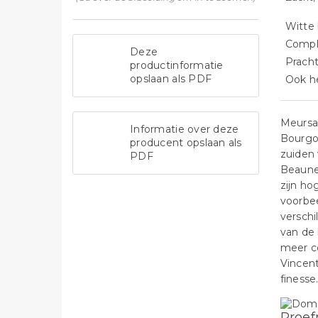
Witte
Comple
Deze
Pracht
productinformatie
opslaan als PDF
Ook he
Meursa
Informatie over deze
Bourgo
producent opslaan als
zuiden 
PDF
Beaune
zijn ho
voorbee
verschi
van de 
meer co
Vincent
finesse
Proef