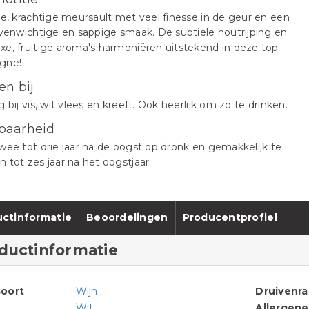
de, krachtige meursault met veel finesse in de geur en een
evenwichtige en sappige smaak. De subtiele houtrijping en
e, fruitige aroma's harmoniëren uitstekend in deze top-
gne!
en bij
g bij vis, wit vlees en kreeft. Ook heerlijk om zo te drinken.
baarheid
wee tot drie jaar na de oogst op dronk en gemakkelijk te
 tot zes jaar na het oogstjaar.
ctinformatie
Beoordelingen
Producentprofiel
ductinformatie
oort
Wijn
Druivenr
Wit
Allergen