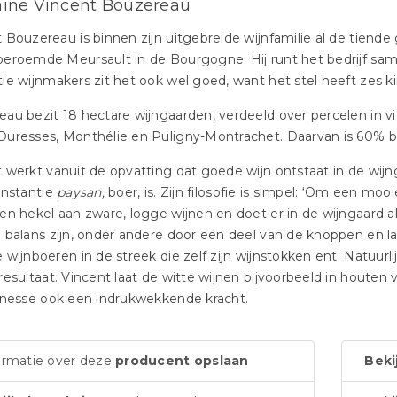
ine Vincent Bouzereau
 Bouzereau is binnen zijn uitgebreide wijnfamilie al de tiende 
eroemde Meursault in de Bourgogne. Hij runt het bedrijf sam
ie wijnmakers zit het ook wel goed, want het stel heeft zes k
au bezit 18 hectare wijngaarden, verdeeld over percelen in v
Duresses, Monthélie en Puligny-Montrachet. Daarvan is 60% 
 werkt vanuit de opvatting dat goede wijn ontstaat in de wijng
instantie
paysan,
boer, is. Zijn filosofie is simpel: ‘Om een moo
en hekel aan zware, logge wijnen en doet er in de wijngaard al
 balans zijn, onder andere door een deel van de knoppen en la
 wijnboeren in de streek die zelf zijn wijnstokken ent. Natuurli
resultaat. Vincent laat de witte wijnen bijvoorbeeld in houten v
inesse ook een indrukwekkende kracht.
ormatie over deze
producent opslaan
Beki