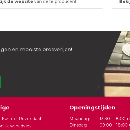
ijk de website
van deze producent
Beki
ngen en mooiste proeverijen!
ige
Openingstijden
 Kasteel Rozendaal
Maandag:
13:30 - 18:00 u
Dinsdag:
09:00 - 18:00 
nlijk wijnadvies