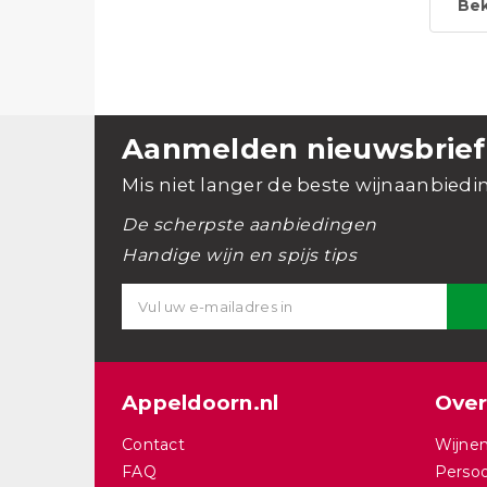
Bek
Aanmelden nieuwsbrief
Mis niet langer de beste wijnaanbiedi
De scherpste aanbiedingen
Handige wijn en spijs tips
Appeldoorn.nl
Over
Contact
Wijnen
FAQ
Persoo