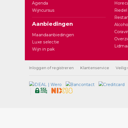
Agenda
Horec
Wijncursus
Riedel
Restan
Aanbiedingen
Alcohol
Corav
Maandaanbiedingen
Overzi
Luxe selectie
Lidma
Wijn in pak
Inloggen of registreren
Klantenservice
Veilig