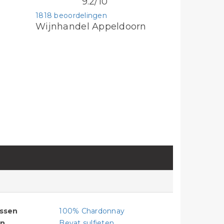
9.2/10
1818 beoordelingen
Wijnhandel Appeldoorn
assen
100% Chardonnay
en
Bevat sulfieten