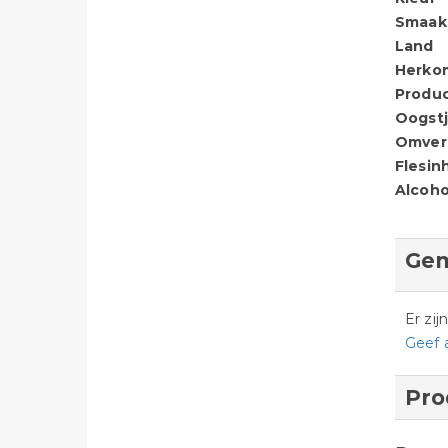
Smaak
Land
Herko
Produ
Oogstj
Omver
Flesin
Alcoho
Gem
Er zi
Geef 
Pro