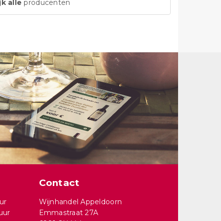
jk alle
producenten
Contact
ur
Wijnhandel Appeldoorn
uur
Emmastraat 27A