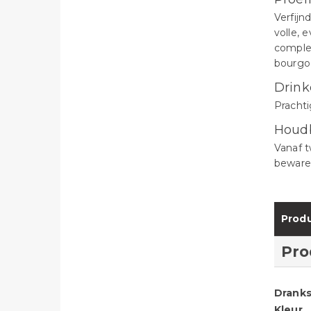
Verfijn
volle, 
complex
bourgo
Drink
Prachti
Houd
Vanaf t
bewaren
Produ
Pro
Dranks
Kleur