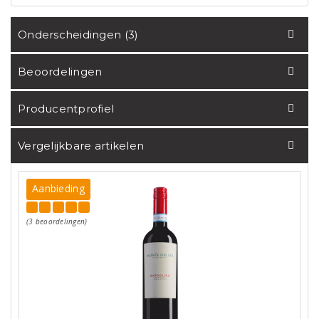
Onderscheidingen (3)
Beoordelingen
Producentprofiel
Vergelijkbare artikelen
Aanbieding
(3 beoordelingen)