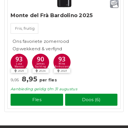
Monte del Frà Bardolino 2025
Fris, fruitig
Ons favoriete zomerrood
Opwekkend & verfijnd
93
90
93
Luca
James
Wine
Maroni
Suckling
Enthusiast
2025
2024
2023
8,95
9,95
per fles
Aanbieding
geldig
t/m 31 augustus
Fles
Doos (6)