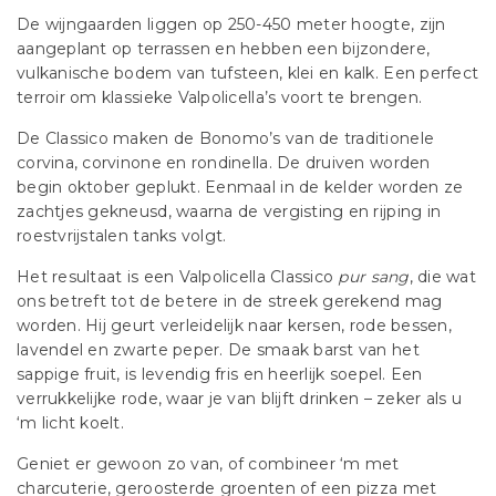
De wijngaarden liggen op 250-450 meter hoogte, zijn
aangeplant op terrassen en hebben een bijzondere,
vulkanische bodem van tufsteen, klei en kalk. Een perfect
terroir om klassieke Valpolicella’s voort te brengen.
De Classico maken de Bonomo’s van de traditionele
corvina, corvinone en rondinella. De druiven worden
begin oktober geplukt. Eenmaal in de kelder worden ze
zachtjes gekneusd, waarna de vergisting en rijping in
roestvrijstalen tanks volgt.
Het resultaat is een Valpolicella Classico
pur sang
, die wat
ons betreft tot de betere in de streek gerekend mag
worden. Hij geurt verleidelijk naar kersen, rode bessen,
lavendel en zwarte peper. De smaak barst van het
sappige fruit, is levendig fris en heerlijk soepel. Een
verrukkelijke rode, waar je van blijft drinken – zeker als u
‘m licht koelt.
Geniet er gewoon zo van, of combineer ‘m met
charcuterie, geroosterde groenten of een pizza met