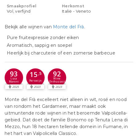
Smaakprofiel
Herkomst
Vol, verfijnd
Italië - Veneto
Bekijk alle wijnen van
Monte del Frà
.
Pure fruitexpressie zonder eiken
Aromatisch, sappig en soepel
Heerlijk bij charcuterie of een zomerse barbecue
93
92
15
,5
Luca
Wine
Perswijn
Maroni
Enthusiast
2025
2023
2023
Monte del Frà excelleert niet alleen in wit, rosé en rood
van rondom het Gardameer, maar maakt ook
uitmuntende rode wijnen in het beroemde Valpolicella-
gebied. Dat doet de familie Bonomo op Tenuta Lena di
Mezzo, hun 18 hectaren tellende domein in Fumane, in
het hart van Valpolicella Classico.