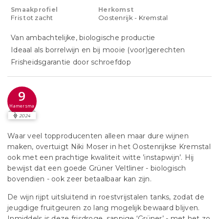
Smaakprofiel
Herkomst
Fris tot zacht
Oostenrijk - Kremstal
Van ambachtelijke, biologische productie
Ideaal als borrelwijn en bij mooie (voor)gerechten
Frisheidsgarantie door schroefdop
9
Hamersma
2024
Waar veel topproducenten alleen maar dure wijnen
maken, overtuigt Niki Moser in het Oostenrijkse Kremstal
ook met een prachtige kwaliteit witte ’instapwijn’. Hij
bewijst dat een goede Grüner Veltliner - biologisch
bovendien - ook zeer betaalbaar kan zijn.
De wijn rijpt uitsluitend in roestvrijstalen tanks, zodat de
jeugdige fruitgeuren zo lang mogelijk bewaard blijven.
Inmiddels is deze frisdroge, sappige ‘Grüner’ - met het zo