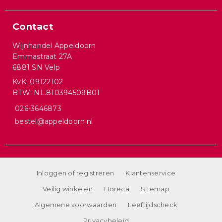
Contact
Wijnhandel Appeldoorn
Emmastraat 27A
6881 SN Velp
KvK: 09122102
BTW: NL.810394509B01
026-3646873
bestel@appeldoorn.nl
Inloggen of registreren
Klantenservice
Veilig winkelen
Horeca
Sitemap
Algemene voorwaarden
Leeftijdscheck
Privacybeleid