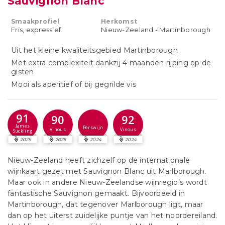
Sauvignon Blanc
Smaakprofiel
Herkomst
Fris, expressief
Nieuw-Zeeland - Martinborough
Uit het kleine kwaliteitsgebied Martinborough
Met extra complexiteit dankzij 4 maanden rijping op de
gisten
Mooi als aperitief of bij gegrilde vis
91
90
92
James
Perswijn
Vinous
Vinous
Suckling
2025
2025
2024
2024
Nieuw-Zeeland heeft zichzelf op de internationale
wijnkaart gezet met Sauvignon Blanc uit Marlborough.
Maar ook in andere Nieuw-Zeelandse wijnregio’s wordt
fantastische Sauvignon gemaakt. Bijvoorbeeld in
Martinborough, dat tegenover Marlborough ligt, maar
dan op het uiterst zuidelijke puntje van het noordereiland.