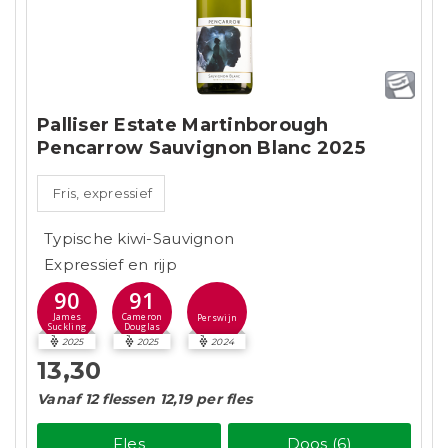
Palliser Estate Martinborough
Pencarrow Sauvignon Blanc 2025
Fris, expressief
Typische kiwi-Sauvignon
Expressief en rijp
90
91
James
Cameron
Perswijn
Suckling
Douglas
2025
2025
2024
13,30
Vanaf 12 flessen 12,19 per fles
Fles
Doos (6)