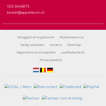
026-3646873
bestel@appeldoorn.nl
Inloggen of registreren
Klantenservice
Veilig winkelen
Horeca
Sitemap
Algemene voorwaarden
Leeftijdscheck
Privacybeleid