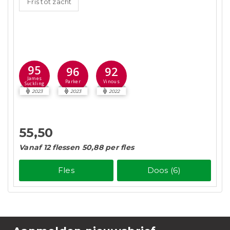
Fris tot zacht
95
96
92
James
Parker
Vinous
Suckling
2023
2023
2022
55,50
Vanaf 12 flessen 50,88 per fles
Fles
Doos (6)