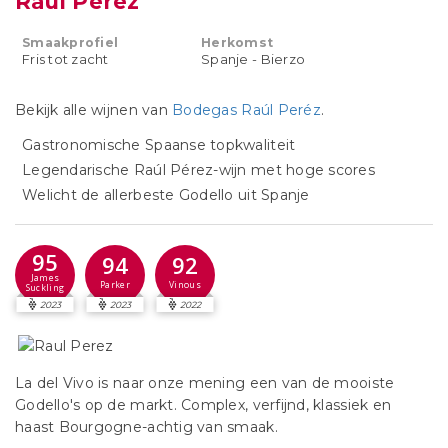
Raúl Pérez
Smaakprofiel
Herkomst
Fris tot zacht
Spanje - Bierzo
Bekijk alle wijnen van
Bodegas Raúl Peréz
.
Gastronomische Spaanse topkwaliteit
Legendarische Raúl Pérez-wijn met hoge scores
Welicht de allerbeste Godello uit Spanje
95
94
92
James
Parker
Vinous
Suckling
2023
2023
2022
La del Vivo is naar onze mening een van de mooiste
Godello's op de markt. Complex, verfijnd, klassiek en
haast Bourgogne-achtig van smaak.