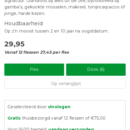
signatuur. Grandioos bij alles uit de zee, bijvoorbeeld bij
gamba’s, gekookte mosselen, makreel, tonijncarpaccio of
jonge, harde kazen.
Houdbaarheid
Op z’n mooist tussen 2 en 10 jaar na oogstdatum.
29,95
Vanaf 12 flessen 27,45 per fles
Fles
Doos (6)
Op verlanglijst
Geselecteerd door
vinologen
Gratis
thuisbezorgd vanaf 12 flessen of €75,00
Voor 16:00 besteld,
vandaag verzonden