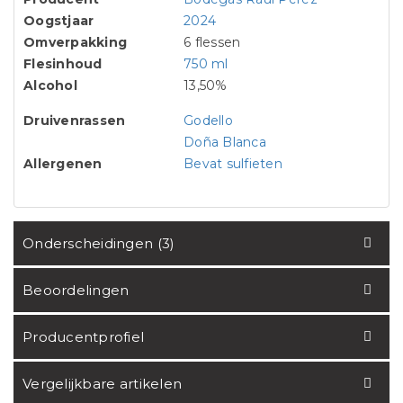
Oogstjaar
2024
Omverpakking
6 flessen
Flesinhoud
750 ml
Alcohol
13,50%
Druivenrassen
Godello
Doña Blanca
Allergenen
Bevat sulfieten
Onderscheidingen (3)
Beoordelingen
Producentprofiel
Vergelijkbare artikelen