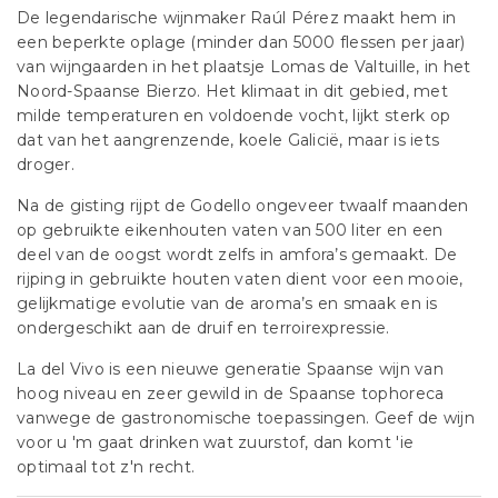
De legendarische wijnmaker Raúl Pérez maakt hem in
een beperkte oplage (minder dan 5000 flessen per jaar)
van wijngaarden in het plaatsje Lomas de Valtuille, in het
Noord-Spaanse Bierzo. Het klimaat in dit gebied, met
milde temperaturen en voldoende vocht, lijkt sterk op
dat van het aangrenzende, koele Galicië, maar is iets
droger.
Na de gisting rijpt de Godello ongeveer twaalf maanden
op gebruikte eikenhouten vaten van 500 liter en een
deel van de oogst wordt zelfs in amfora’s gemaakt. De
rijping in gebruikte houten vaten dient voor een mooie,
gelijkmatige evolutie van de aroma’s en smaak en is
ondergeschikt aan de druif en terroirexpressie.
La del Vivo is een nieuwe generatie Spaanse wijn van
hoog niveau en zeer gewild in de Spaanse tophoreca
vanwege de gastronomische toepassingen. Geef de wijn
voor u 'm gaat drinken wat zuurstof, dan komt 'ie
optimaal tot z'n recht.