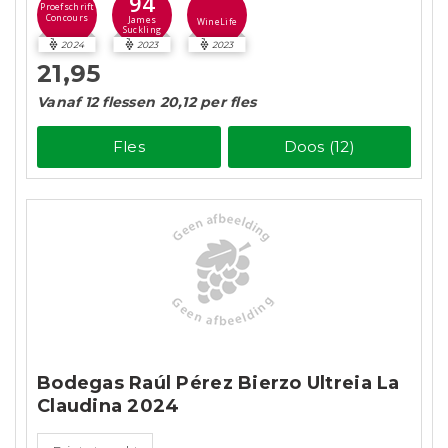
94
Proefschrift
Concours
James
WineLife
Suckling
2024
2023
2023
21,95
Vanaf 12 flessen 20,12 per fles
Fles
Doos (12)
Bodegas Raúl Pérez Bierzo Ultreia La
Claudina 2024