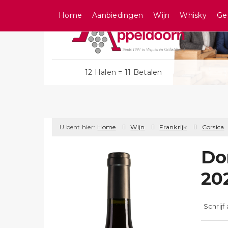
Home
Aanbiedingen
Wijn
Whisky
Ge
12 Halen = 11 Betalen
U bent hier:
Home
Wijn
Frankrijk
Corsica
Do
20
Schrijf