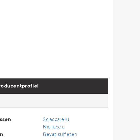
roducentprofiel
assen
Sciaccarellu
Niellucciu
en
Bevat sulfieten