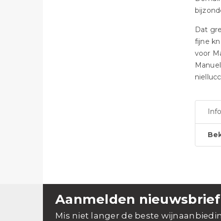
bijzond
Dat gre
fijne k
voor Ma
Manuel 
nielluc
Inf
Bek
Aanmelden nieuwsbrief
Mis niet langer de beste wijnaanbiedi