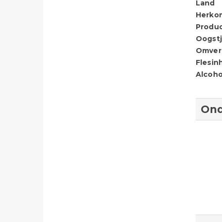
Land
Herko
Produ
Oogstj
Omver
Flesin
Alcoho
Ond