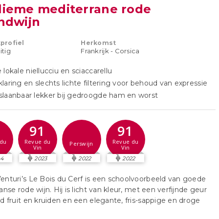
lieme mediterrane rode
andwijn
profiel
Herkomst
uitig
Frankrijk - Corsica
 lokale niellucciu en sciaccarellu
laring en slechts lichte filtering voor behoud van expressie
laanbaar lekker bij gedroogde ham en worst
2
91
91
du
Revue du
Revue du
Perswijn
Vin
Vin
24
2023
2022
2022
nturi’s Le Bois du Cerf is een schoolvoorbeeld van goede
anse rode wijn. Hij is licht van kleur, met een verfijnde geur
d fruit en kruiden en een elegante, fris-sappige en droge