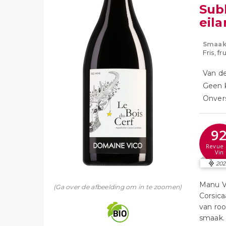
Sub
eil
Smaak
Fris, fr
Van de
Geen k
Onvers
9
Revue 
Vin
20
Manu Ve
(Ga over de afbeelding om in te zoomen)
Corsica
van roo
smaak.