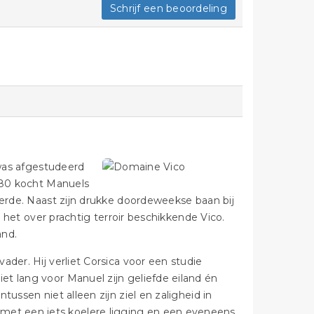
Schrijf een beoordeling
 was afgestudeerd
 ’80 kocht Manuels
eerde. Naast zijn drukke doordeweekse baan bij
n het over prachtig terroir beschikkende Vico.
and.
der. Hij verliet Corsica voor een studie
t lang voor Manuel zijn geliefde eiland én
ussen niet alleen zijn ziel en zaligheid in
et een iets koelere ligging en een eveneens