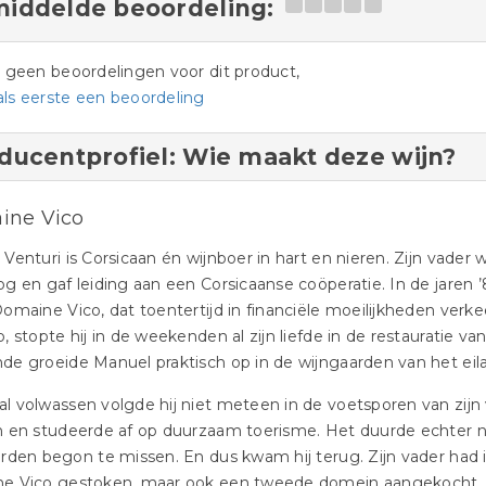
iddelde beoordeling:
jn geen beoordelingen voor dit product,
als eerste een beoordeling
ducentprofiel: Wie maakt deze wijn?
ine Vico
Venturi is Corsicaan én wijnboer in hart en nieren. Zijn vader
g en gaf leiding aan een Corsicaanse coöperatie. In de jaren
omaine Vico, dat toentertijd in financiële moeilijkheden verk
, stopte hij in de weekenden al zijn liefde in de restauratie va
e groeide Manuel praktisch op in de wijngaarden van het eil
 volwassen volgde hij niet meteen in de voetsporen van zijn va
 en studeerde af op duurzaam toerisme. Het duurde echter nie
rden begon te missen. En dus kwam hij terug. Zijn vader had int
e Vico gestoken, maar ook een tweede domein aangekocht, m