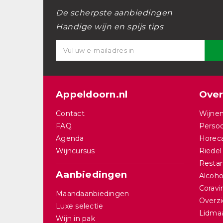
De scherpste aanbiedingen
Handige wijn en spijs tips
Appeldoorn.nl
Over
Contact
Wijnen
FAQ
Persoo
Agenda
Horec
Wijncursus
Riedel
Restan
Aanbiedingen
Alcohol
Corav
Maandaanbiedingen
Overzi
Luxe selectie
Lidma
Wijn in pak