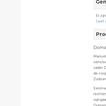
Gem
Er zi
Geef 
Pro
Doma
Manuel 
oenoloo
vader D
de coöp
Zodoend
Eenmaal
rechten
wijngaa
Domain