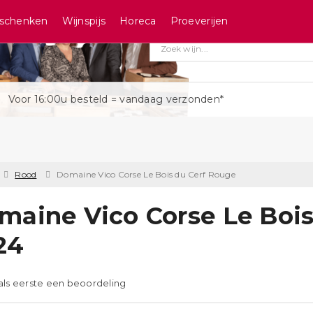
schenken
Wijnspijs
Horeca
Proeverijen
Voor 16:00u besteld = vandaag verzonden*
Rood
Domaine Vico Corse Le Bois du Cerf Rouge
maine Vico Corse Le Bois
24
 als eerste een beoordeling