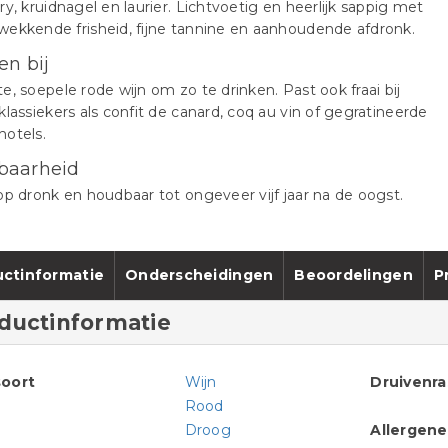
ry, kruidnagel en laurier. Lichtvoetig en heerlijk sappig met
wekkende frisheid, fijne tannine en aanhoudende afdronk.
en bij
e, soepele rode wijn om zo te drinken. Past ook fraai bij
klassiekers als confit de canard, coq au vin of gegratineerde
hotels.
baarheid
op dronk en houdbaar tot ongeveer vijf jaar na de oogst.
ctinformatie
Onderscheidingen
Beoordelingen
P
ductinformatie
oort
Wijn
Druivenr
Rood
Droog
Allergen