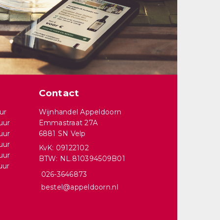
Contact
ur
Wijnhandel Appeldoorn
uur
Emmastraat 27A
uur
6881 SN Velp
uur
KvK: 09122102
uur
BTW: NL.810394509B01
uur
026-3646873
bestel@appeldoorn.nl