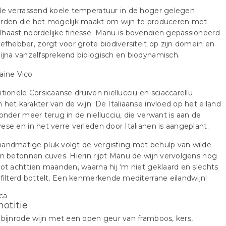
de verrassend koele temperatuur in de hoger gelegen
arden die het mogelijk maakt om wijn te produceren met
haast noordelijke finesse. Manu is bovendien gepassioneerd
iefhebber, zorgt voor grote biodiversiteit op zijn domein en
ijna vanzelfsprekend biologisch en biodynamisch.
itionele Corsicaanse druiven niellucciu en sciaccarellu
 het karakter van de wijn. De Italiaanse invloed op het eiland
 onder meer terug in de niellucciu, die verwant is aan de
ese en in het verre verleden door Italianen is aangeplant.
andmatige pluk volgt de vergisting met behulp van wilde
in betonnen cuves. Hierin rijpt Manu de wijn vervolgens nog
tot achttien maanden, waarna hij ‘m niet geklaard en slechts
efilterd bottelt. Een kenmerkende mediterrane eilandwijn!
notitie
obijnrode wijn met een open geur van framboos, kers,