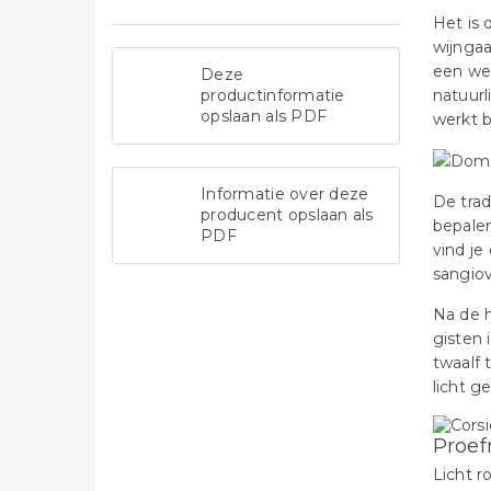
Het is 
wijnga
een wel
Deze
productinformatie
natuurl
opslaan als PDF
werkt b
Informatie over deze
De trad
producent opslaan als
bepalen
PDF
vind je
sangiov
Na de h
gisten 
twaalf 
licht g
Proef
Licht r