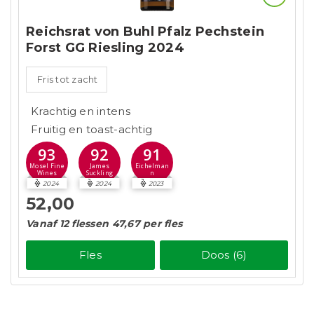
Reichsrat von Buhl Pfalz Pechstein
Forst GG Riesling 2024
Fris tot zacht
Krachtig en intens
Fruitig en toast-achtig
93
92
91
Mosel Fine
James
Eichelman
Wines
Suckling
n
2024
2024
2023
52,00
Vanaf 12 flessen 47,67 per fles
Fles
Doos (6)