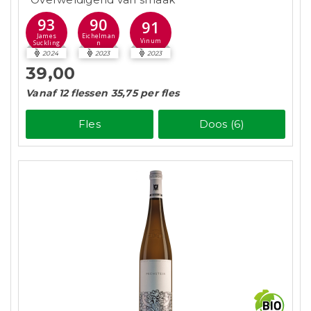
93
90
91
James
Eichelman
Vinum
Suckling
n
2024
2023
2023
39,00
Vanaf 12 flessen 35,75 per fles
Fles
Doos (6)