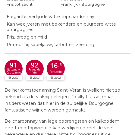
Fris tot zacht
Frankrijk - Bourgogne
Elegante, verfijnde witte topchardonnay
Kan wedijveren met bekendere en duurdere witte
bourgognes
Fris, droog en mild
Perfect bij kabeljauw, tarbot en zeetong
91
92
16
,5
Bettane +
Revue du
Perswijn
Desseauve
Vin
2023
2023
2022
De herkomstbenaming Saint-Véran is wellicht niet zo
bekend als de vlakbij gelegen Pouilly Fuissé, maar
insiders weten dat hier in de zuidelijke Bourgogne
fantastische wijnen worden gemaakt.
De chardonnay van lage opbrengsten en kalkbodem
geeft een topwijn die kan wedijveren met de veel
bekendere en duurdere witte bourgognes uit de