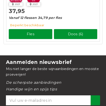
Desseauve
Vin
2023
2023
37,95
Vanaf 12 flessen 34,79 per fles
Beperkt beschikbaar
Fles
Doos (6)
Aanmelden nieuwsbrief
Mis niet langer de beste wijnaanbiedingen en mooiste
proeverijen!
De scherpste aanbiedingen
Handige wijn en spijs tips