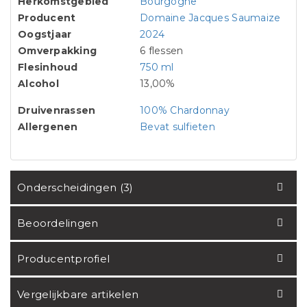
Herkomstgebied
Bourgogne
Producent
Domaine Jacques Saumaize
Oogstjaar
2024
Omverpakking
6 flessen
Flesinhoud
750 ml
Alcohol
13,00%
Druivenrassen
100% Chardonnay
Allergenen
Bevat sulfieten
Onderscheidingen (3)
Beoordelingen
Producentprofiel
Vergelijkbare artikelen