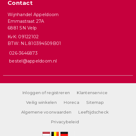
Contact
Wijnhandel Appeldoorn
Emmastraat 27A
6881 SN Velp
KvK: 09122102
BTW: NL.810394509B01
026-3646873
bestel@appeldoorn.nl
Inloggen of registreren
Klantenservice
Veilig winkelen
Horeca
Sitemap
Algemene voorwaarden
Leeftijdscheck
Privacybeleid