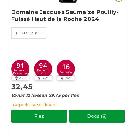
Domaine Jacques Saumaize Pouilly-
Fuissé Haut de la Roche 2024
Fris tot zacht
91
94
16
Bettane +
Revue du
Perswijn
Desseauve
Vin
2023
2023
2022
32,45
Vanaf 12 flessen 29,75 per fles
Beperkt beschikbaar
Fles
Doos (6)