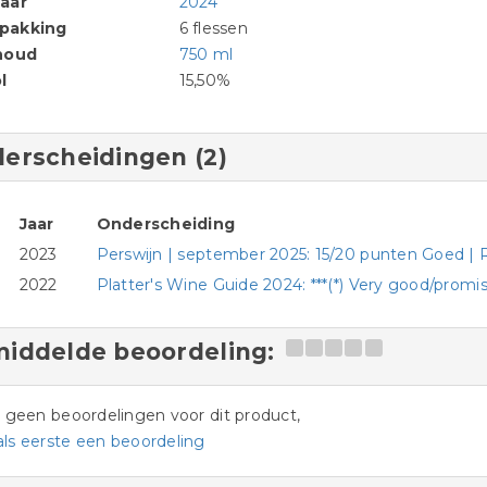
aar
2024
pakking
6 flessen
houd
750 ml
l
15,50%
erscheidingen (2)
Jaar
Onderscheiding
2023
Perswijn | september 2025: 15/20 punten Goed | 
2022
Platter's Wine Guide 2024: ***(*) Very good/promi
iddelde beoordeling:
jn geen beoordelingen voor dit product,
als eerste een beoordeling