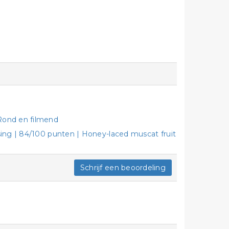
Rond en filmend
sing | 84/100 punten | Honey-laced muscat fruit
Schrijf een beoordeling