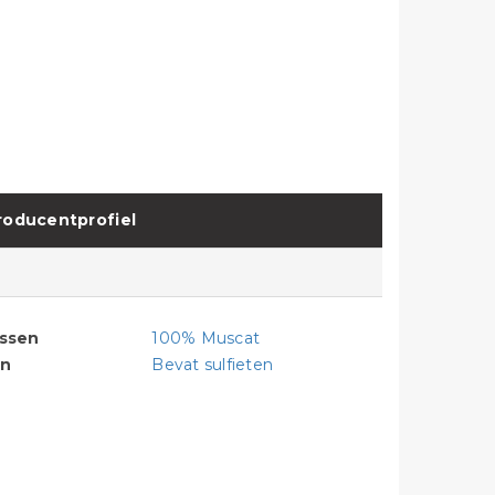
roducentprofiel
assen
100% Muscat
en
Bevat sulfieten