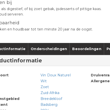
en bij
 als digestief, of bij zoet gebak, ijsdesserts of pittige kaas.
oud serveren.
baarheid
ken en houdbaar tot ten minste 20 jaar na de oogst.
ctinformatie
Onderscheidingen
Beoordelingen
P
ductinformatie
oort
Vin Doux Naturel
Druivenr
Wit
Allergen
Zoet
Zuid-Afrika
mstgebied
Breedekloof
cent
Badsberg