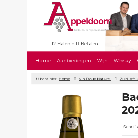
12 Halen = 11 Betalen
Home
Aanbiedingen
Wijn
Whisky
U bent hier:
Home
Vin Doux Naturel
Zuid-Afri
Ba
20
Schrijf