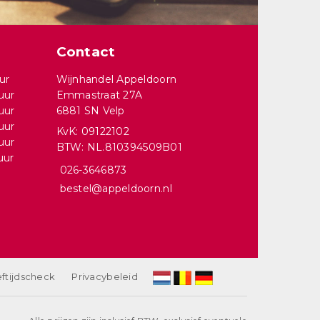
Contact
ur
Wijnhandel Appeldoorn
uur
Emmastraat 27A
uur
6881 SN Velp
uur
KvK: 09122102
uur
BTW: NL.810394509B01
uur
026-3646873
bestel@appeldoorn.nl
ftijdscheck
Privacybeleid