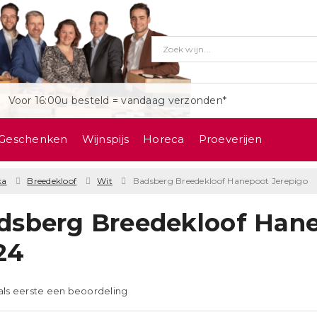
Voor 16:00u besteld = vandaag verzonden*
Geschenken
Wijnspijs
Horeca
Proeverijen
ka
Breedekloof
Wit
Badsberg Breedekloof Hanepoot Jerepigo
dsberg Breedekloof Hane
24
 als eerste een beoordeling