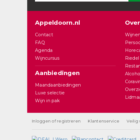
Appeldoorn.nl
Over
Contact
Wijnen
FAQ
Persoo
Agenda
Horec
Wijncursus
Riedel
Restan
Aanbiedingen
Alcohol
Corav
Maandaanbiedingen
Overzi
Luxe selectie
Lidma
Wijn in pak
Inloggen of registreren
Klantenservice
Veilig