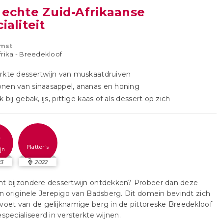
 echte Zuid-Afrikaanse
ialiteit
mst
frika - Breedekloof
rkte dessertwijn van muskaatdruiven
nen van sinaasappel, ananas en honing
k bij gebak, ijs, pittige kaas of als dessert op zich
5
Platter's
jn
3
2022
ht bijzondere dessertwijn ontdekken? Probeer dan deze
en originele Jerepigo van Badsberg. Dit domein bevindt zich
voet van de gelijknamige berg in de pittoreske Breedekloof
especialiseerd in versterkte wijnen.