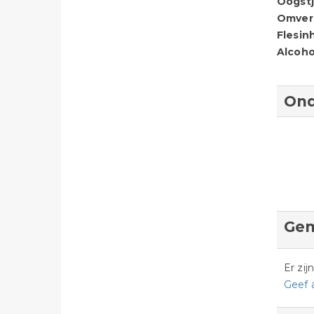
Oogstj
Omver
Flesin
Alcoho
Ond
Gem
Er zi
Geef 