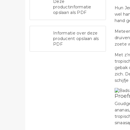
Deze
productinformatie
Hun Jer
opslaan als PDF
wel ha
hand g
Meteen 
Informatie over deze
druiven
producent opslaan als
PDF
zoete 
Met z’
tropisc
gebak o
zich. D
schijfje
Proef
Goudge
ananas
tropisc
sinaasa