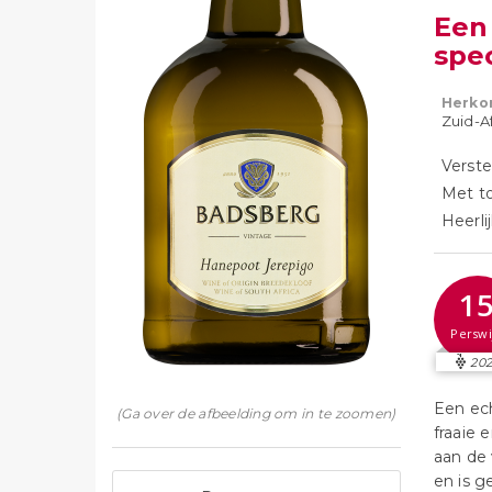
Een
spec
Herko
Zuid-A
Verste
Met to
Heerlij
1
Perswi
202
Een ec
(Ga over de afbeelding om in te zoomen)
fraaie 
aan de 
en is g