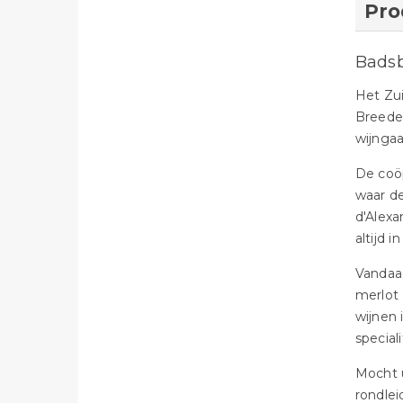
Pro
Bads
Het Zui
Breedek
wijngaa
De coöp
waar d
d'Alexa
altijd 
Vandaa
merlot
wijnen 
speciali
Mocht u
rondlei