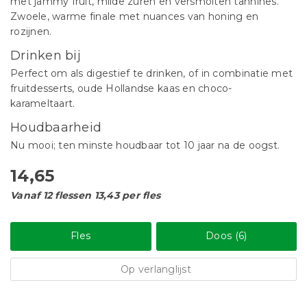
met jammy fruit, milde zuren en versmolten tannines.
Zwoele, warme finale met nuances van honing en
rozijnen.
Drinken bij
Perfect om als digestief te drinken, of in combinatie met
fruitdesserts, oude Hollandse kaas en choco-
karameltaart.
Houdbaarheid
Nu mooi; ten minste houdbaar tot 10 jaar na de oogst.
14,65
Vanaf 12 flessen 13,43 per fles
Fles
Doos (6)
Op verlanglijst