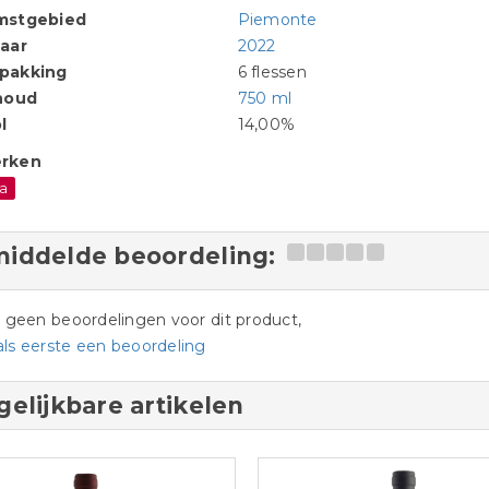
mstgebied
Piemonte
aar
2022
pakking
6 flessen
houd
750 ml
l
14,00%
rken
a
iddelde beoordeling:
jn geen beoordelingen voor dit product,
als eerste een beoordeling
gelijkbare artikelen