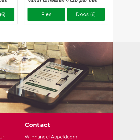
les
Vanaf 12 flessen 41,20 per fles
(6)
Fles
Doos (6)
Contact
ur
Wijnhandel Appeldoorn