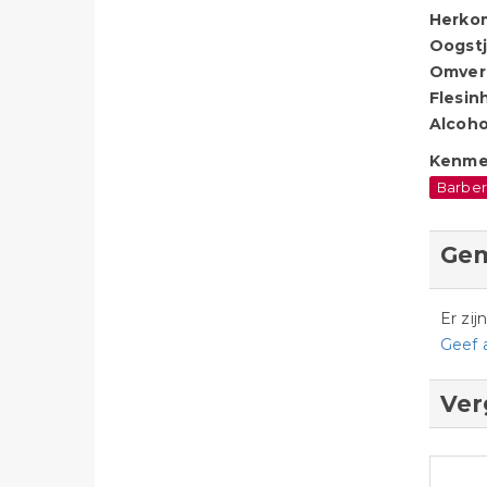
Herko
Oogstj
Omver
Flesin
Alcoho
Kenme
Barber
Gem
Er zi
Geef 
Ver