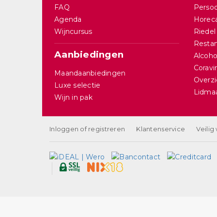
FAQ
Persoo
Agenda
Horec
Wijncursus
Riedel
Restan
Aanbiedingen
Alcohol
Corav
Maandaanbiedingen
Overzi
Luxe selectie
Lidma
Wijn in pak
Inloggen of registreren
Klantenservice
Veilig