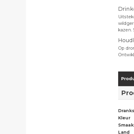
Drink
Uitste
wildger
kazen. 
Houd
Op dro
Ontwikk
Produ
Pro
Dranks
Kleur
Smaak
Land