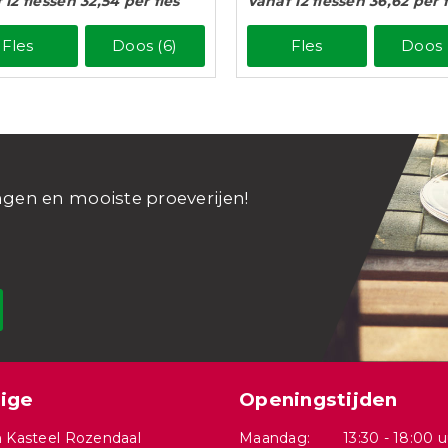
 12 flessen 32,54 per fles
Vanaf 12 flessen 36,62 per f
Fles
Doos (6)
Fles
Doos 
ngen en mooiste proeverijen!
ige
Openingstijden
 Kasteel Rozendaal
Maandag:
13:30 - 18:00 u