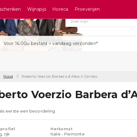
schenken
Wijnspijs
Horeca
Proeverijen
Voor 16:00u besteld = vandaag verzonden*
Rood
Roberto Voerzio Barbera d’Alba il Cerreto
berto Voerzio Barbera d’A
 als eerste een beoordeling
profiel
Herkomst
 rijk
Italië - Piemonte