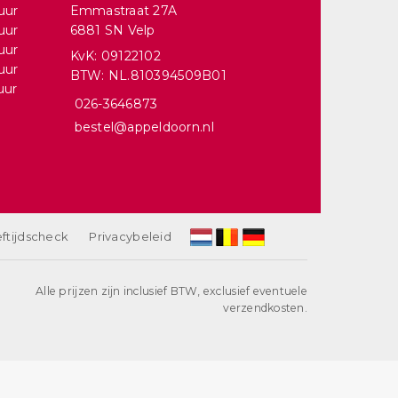
uur
Emmastraat 27A
uur
6881 SN Velp
uur
KvK: 09122102
uur
BTW: NL.810394509B01
uur
026-3646873
bestel@appeldoorn.nl
ftijdscheck
Privacybeleid
Alle prijzen zijn inclusief BTW, exclusief eventuele
verzendkosten.