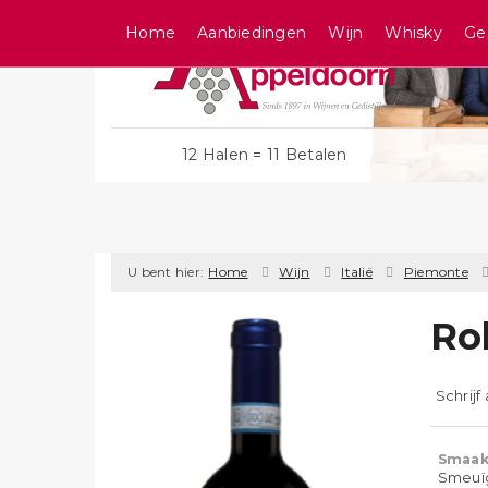
Home
Aanbiedingen
Wijn
Whisky
Ge
12 Halen = 11 Betalen
U bent hier:
Home
Wijn
Italië
Piemonte
Ro
Schrijf
Smaak
Smeuïg,