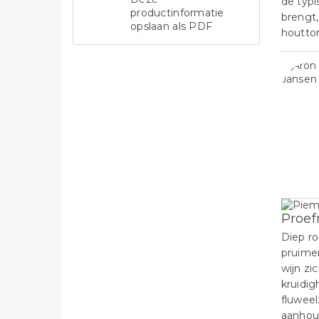
de typi
productinformatie
brengt,
opslaan als PDF
houtto
Proef
Diep ro
pruime
wijn zi
kruidig
fluweel
aanhoud