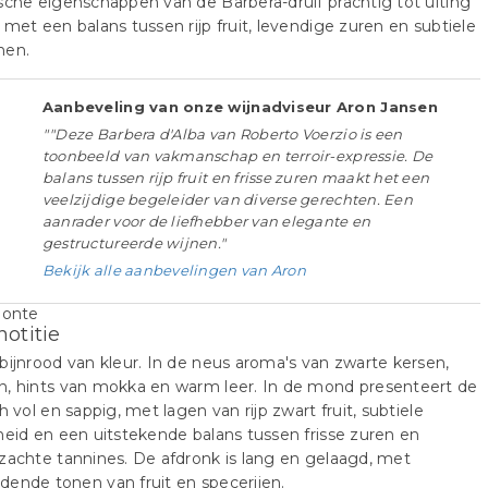
sche eigenschappen van de Barbera-druif prachtig tot uiting
 met een balans tussen rijp fruit, levendige zuren en subtiele
nen.
Aanbeveling van onze wijnadviseur Aron Jansen
""Deze Barbera d'Alba van Roberto Voerzio is een
toonbeeld van vakmanschap en terroir-expressie. De
balans tussen rijp fruit en frisse zuren maakt het een
veelzijdige begeleider van diverse gerechten. Een
aanrader voor de liefhebber van elegante en
gestructureerde wijnen."
Bekijk alle aanbevelingen van Aron
notitie
bijnrood van kleur. In de neus aroma's van zwarte kersen,
n, hints van mokka en warm leer. In de mond presenteert de
ch vol en sappig, met lagen van rijp zwart fruit, subtiele
heid en een uitstekende balans tussen frisse zuren en
zachte tannines. De afdronk is lang en gelaagd, met
ende tonen van fruit en specerijen.​