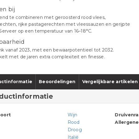
en bij
kend te combineren met geroosterd rood vlees,
echten, rijke pastagerechten met vleessauzen en gerijpte
Serveer op een temperatuur van 16–18°C.​
baarheid
nk vanaf 2023, met een bewaarpotentieel tot 2032.
elt met de jaren extra complexiteit en finesse.​
ctinformatie
Beoordelingen
Vergelijkbare artikelen
ductinformatie
oort
Wijn
Druivenr
Rood
Allergen
Droog
Italië