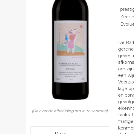
presti
Zeer h
Evolue
De Barb
gereno
gevesti
afkomst
om zijn
een wij
Voerzi
lage op
en conc
gevolgd
eikenho
(Ga over de afbeelding om in te zoomen)
tanks. 
fruitig
kenmerk
Deze