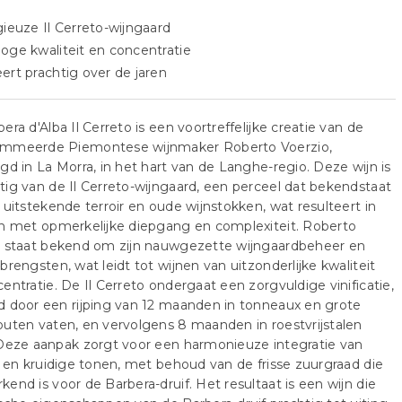
gieuze Il Cerreto-wijngaard
oge kwaliteit en concentratie
ert prachtig over de jaren
era d'Alba Il Cerreto is een voortreffelijke creatie van de
mmeerde Piemontese wijnmaker Roberto Voerzio,
gd in La Morra, in het hart van de Langhe-regio. Deze wijn is
ig van de Il Cerreto-wijngaard, een perceel dat bekendstaat
 uitstekende terroir en oude wijnstokken, wat resulteert in
n met opmerkelijke diepgang en complexiteit.​ Roberto
o staat bekend om zijn nauwgezette wijngaardbeheer en
brengsten, wat leidt tot wijnen van uitzonderlijke kwaliteit
entratie. De Il Cerreto ondergaat een zorgvuldige vinificatie,
 door een rijping van 12 maanden in tonneaux en grote
uten vaten, en vervolgens 8 maanden in roestvrijstalen
Deze aanpak zorgt voor een harmonieuze integratie van
e en kruidige tonen, met behoud van de frisse zuurgraad die
end is voor de Barbera-druif.​ Het resultaat is een wijn die