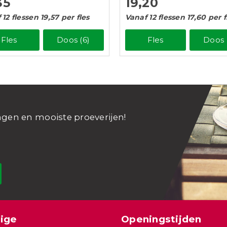
35
19,20
12 flessen 19,57 per fles
Vanaf 12 flessen 17,60 per f
Fles
Doos (6)
Fles
Doos 
ngen en mooiste proeverijen!
ige
Openingstijden