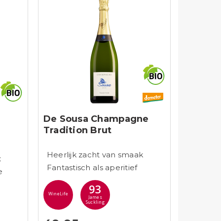
De Sousa Champagne
Tradition Brut
Heerlijk zacht van smaak
x
Fantastisch als aperitief
e
93
WineLife
James
Suckling