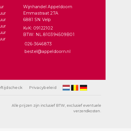
ur
Wijnhandel Appeldoorn
uur
Emmastraat 27A
uur
6881 SN Velp
uur
KvK: 09122102
uur
BTW: NL.810394509B01
uur
026-3646873
bestel@appeldoorn.nl
ftijdscheck
Privacybeleid
Alle prijzen zijn inclusief BTW, exclusief eventuele
verzendkosten.