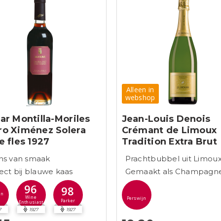
Alleen in
webshop
ar Montilla-Moriles
Jean-Louis Denois
ro Ximénez Solera
Crémant de Limoux
e fles 1927
Tradition Extra Brut
ns van smaak
Prachtbubbel uit Limou
ect bij blauwe kaas
Gemaakt als Champagn
96
98
jn
Wine
Perswijn
Parker
Enthusiast
7
1927
1927