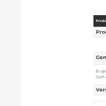
Produ
Pro
Gem
Er zi
Geef 
Ver