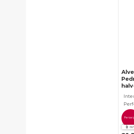
Alve
Ped
halv
Inte
Perf
Perswi
192