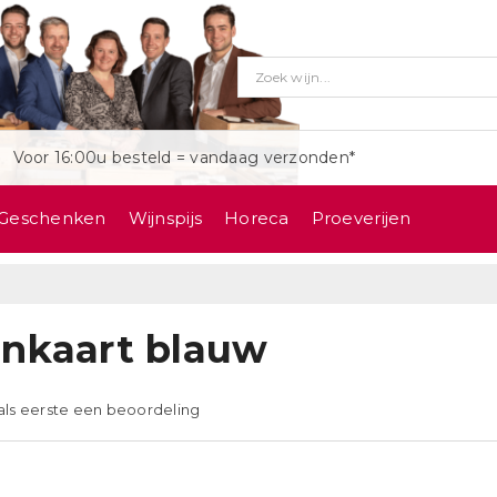
Voor 16:00u besteld = vandaag verzonden*
Geschenken
Wijnspijs
Horeca
Proeverijen
jnkaart blauw
 als eerste een beoordeling