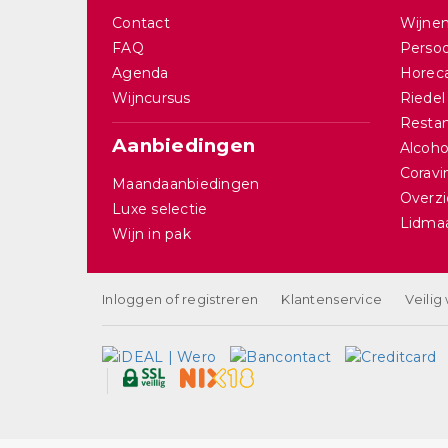
Contact
Wijnen
FAQ
Persoo
Agenda
Horec
Wijncursus
Riedel
Restan
Aanbiedingen
Alcohol
Corav
Maandaanbiedingen
Overzi
Luxe selectie
Lidma
Wijn in pak
Inloggen of registreren
Klantenservice
Veilig