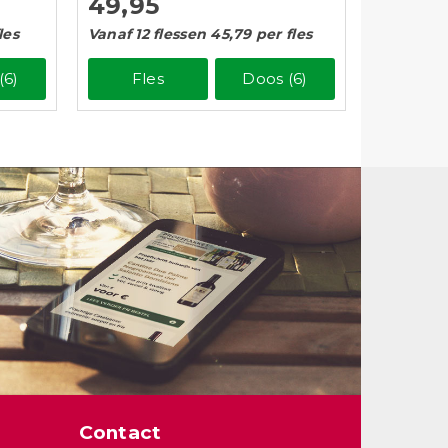
49,95
les
Vanaf 12 flessen 45,79 per fles
(6)
Fles
Doos (6)
Contact