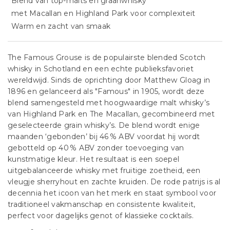
Blend van top-malts en graanwhisky
met Macallan en Highland Park voor complexiteit
Warm en zacht van smaak
The Famous Grouse is de populairste blended Scotch
whisky in Schotland en een echte publieksfavoriet
wereldwijd. Sinds de oprichting door Matthew Gloag in
1896 en gelanceerd als "Famous" in 1905, wordt deze
blend samengesteld met hoogwaardige malt whisky’s
van Highland Park en The Macallan, gecombineerd met
geselecteerde grain whisky’s. De blend wordt enige
maanden ‘gebonden’ bij 46 % ABV voordat hij wordt
gebotteld op 40 % ABV zonder toevoeging van
kunstmatige kleur. Het resultaat is een soepel
uitgebalanceerde whisky met fruitige zoetheid, een
vleugje sherryhout en zachte kruiden. De rode patrijs is al
decennia het icoon van het merk en staat symbool voor
traditioneel vakmanschap en consistente kwaliteit,
perfect voor dagelijks genot of klassieke cocktails.