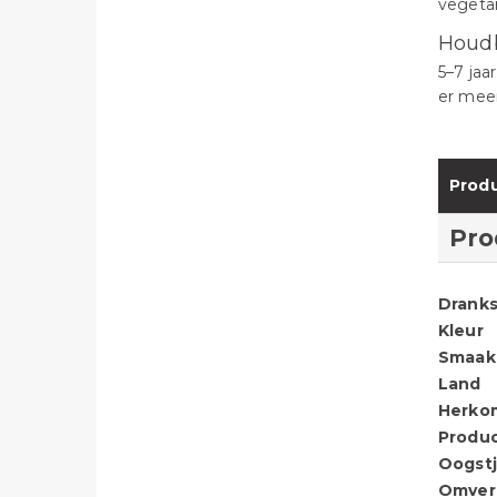
vegeta
Houd
5–7 jaa
er meer
Produ
Pro
Dranks
Kleur
Smaak
Land
Herko
Produ
Oogstj
Omver