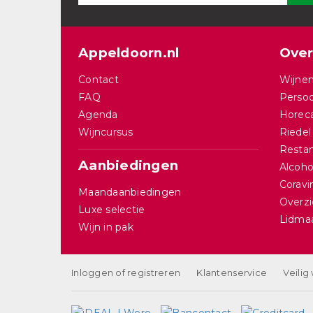
Appeldoorn.nl
Over
Contact
Wijnen
FAQ
Persoo
Agenda
Horec
Wijncursus
Riedel
Restan
Aanbiedingen
Alcohol
Corav
Maandaanbiedingen
Overzi
Luxe selectie
Lidma
Wijn in pak
Inloggen of registreren
Klantenservice
Veilig