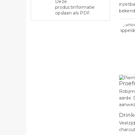
Deze
inzetba
productinformatie
bekend
opslaan als PDF
Proef
Robijnr
aarde. 
aanwezi
Drink
Veelzij
charcut