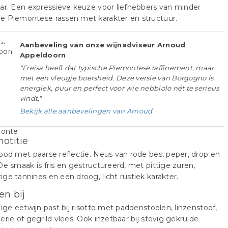
ar. Een expressieve keuze voor liefhebbers van minder
e Piemontese rassen met karakter en structuur.
Aanbeveling van onze wijnadviseur Arnoud
Appeldoorn
"Freisa heeft dat typische Piemontese raffinement, maar
met een vleugje boersheid. Deze versie van Borgogno is
energiek, puur en perfect voor wie nebbiolo nét te serieus
vindt."
Bekijk alle aanbevelingen van Arnoud
notitie
ood met paarse reflectie. Neus van rode bes, peper, drop en
De smaak is fris en gestructureerd, met pittige zuren,
ge tannines en een droog, licht rustiek karakter.
en bij
dige eetwijn past bij risotto met paddenstoelen, linzenstoof,
erie of gegrild vlees. Ook inzetbaar bij stevig gekruide