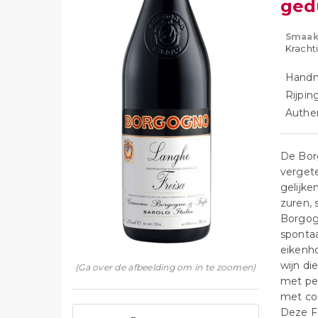
ged
Smaak
Krachti
Handm
Rijpin
Authen
De Bor
vergete
gelijke
zuren, 
Borgog
spontaa
eikenho
wijn di
(Ga over de afbeelding om in te zoomen)
met pep
met com
Deze Fr