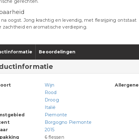
rische gerechten.
baarheid
r na oogst. Jong krachtig en levendig, met flesrijping ontstaat
 zachtheid en aromatische verdieping.
ctinformatie
Beoordelingen
ductinformatie
oort
Wijn
Allergen
Rood
Droog
Italië
mstgebied
Piemonte
cent
Borgogno Piemonte
aar
2015
pakking
6 flessen