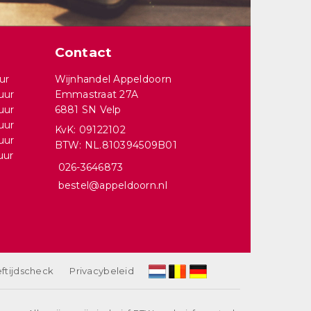
Contact
ur
Wijnhandel Appeldoorn
uur
Emmastraat 27A
uur
6881 SN Velp
uur
KvK: 09122102
uur
BTW: NL.810394509B01
uur
026-3646873
bestel@appeldoorn.nl
ftijdscheck
Privacybeleid