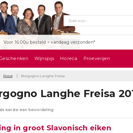
Voor 16:00u besteld = vandaag verzonden*
Geschenken
Wijnspijs
Horeca
Proeverijen
Rood
Borgogno Langhe Freisa
rgogno Langhe Freisa 20
 als eerste een beoordeling
ing in groot Slavonisch eiken