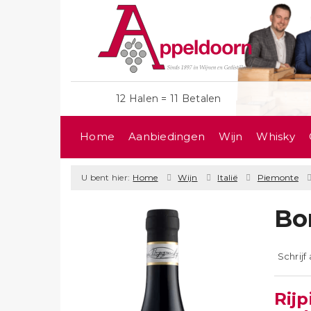
12 Halen = 11 Betalen
Home
Aanbiedingen
Wijn
Whisky
U bent hier:
Home
Wijn
Italië
Piemonte
Bo
Schrijf
Rijp