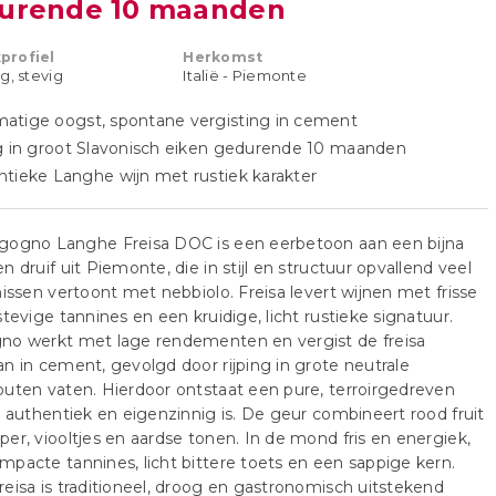
urende 10 maanden
profiel
Herkomst
g, stevig
Italië - Piemonte
atige oogst, spontane vergisting in cement
g in groot Slavonisch eiken gedurende 10 maanden
tieke Langhe wijn met rustiek karakter
gogno Langhe Freisa DOC is een eerbetoon aan een bijna
n druif uit Piemonte, die in stijl en structuur opvallend veel
nissen vertoont met nebbiolo. Freisa levert wijnen met frisse
stevige tannines en een kruidige, licht rustieke signatuur.
no werkt met lage rendementen en vergist de freisa
n in cement, gevolgd door rijping in grote neutrale
uten vaten. Hierdoor ontstaat een pure, terroirgedreven
e authentiek en eigenzinnig is. De geur combineert rood fruit
er, viooltjes en aardse tonen. In de mond fris en energiek,
pacte tannines, licht bittere toets en een sappige kern.
eisa is traditioneel, droog en gastronomisch uitstekend