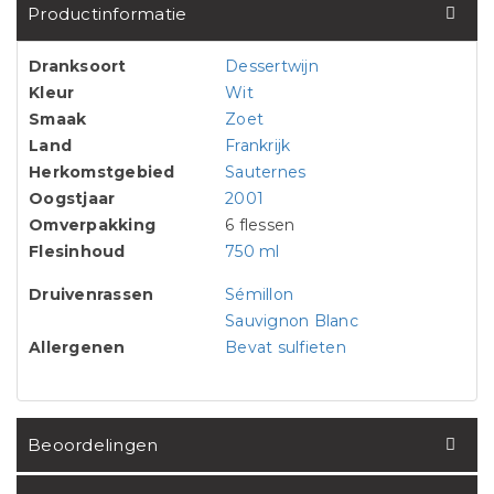
Productinformatie
Dranksoort
Dessertwijn
Kleur
Wit
Smaak
Zoet
Land
Frankrijk
Herkomstgebied
Sauternes
Oogstjaar
2001
Omverpakking
6 flessen
Flesinhoud
750 ml
Druivenrassen
Sémillon
Sauvignon Blanc
Allergenen
Bevat sulfieten
Beoordelingen