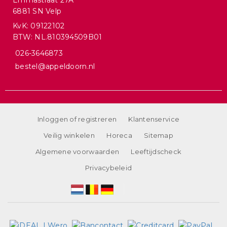
Emmastraat 27A
6881 SN Velp
KvK: 09122102
BTW: NL.810394509B01
026-3646873
bestel@appeldoorn.nl
Inloggen of registreren
Klantenservice
Veilig winkelen
Horeca
Sitemap
Algemene voorwaarden
Leeftijdscheck
Privacybeleid