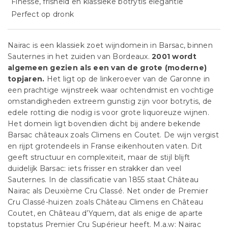
Finesse, frisheid en klassieke botrytis elegantie
Perfect op dronk
Nairac is een klassiek zoet wijndomein in Barsac, binnen
Sauternes in het zuiden van Bordeaux.
2001 wordt
algemeen gezien als een van de grote (moderne)
topjaren.
Het ligt op de linkeroever van de Garonne in
een prachtige wijnstreek waar ochtendmist en vochtige
omstandigheden extreem gunstig zijn voor botrytis, de
edele rotting die nodig is voor grote liquoreuze wijnen.
Het domein ligt bovendien dicht bij andere bekende
Barsac châteaux zoals Climens en Coutet. De wijn vergist
en rijpt grotendeels in Franse eikenhouten vaten. Dit
geeft structuur en complexiteit, maar de stijl blijft
duidelijk Barsac: iets frisser en strakker dan veel
Sauternes. In de classificatie van 1855 staat Château
Nairac als Deuxième Cru Classé. Net onder de Premier
Cru Classé-huizen zoals Château Climens en Château
Coutet, en Château d’Yquem, dat als enige de aparte
topstatus Premier Cru Supérieur heeft. M.a.w: Nairac