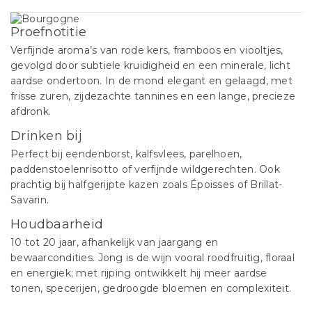
Proefnotitie
Verfijnde aroma’s van rode kers, framboos en viooltjes,
gevolgd door subtiele kruidigheid en een minerale, licht
aardse ondertoon. In de mond elegant en gelaagd, met
frisse zuren, zijdezachte tannines en een lange, precieze
afdronk.
Drinken bij
Perfect bij eendenborst, kalfsvlees, parelhoen,
paddenstoelenrisotto of verfijnde wildgerechten. Ook
prachtig bij halfgerijpte kazen zoals Époisses of Brillat-
Savarin.
Houdbaarheid
10 tot 20 jaar, afhankelijk van jaargang en
bewaarcondities. Jong is de wijn vooral roodfruitig, floraal
en energiek; met rijping ontwikkelt hij meer aardse
tonen, specerijen, gedroogde bloemen en complexiteit.