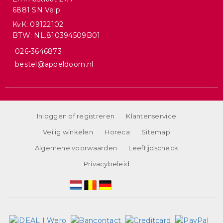
6881 SN Velp
KvK: 09122102
BTW: NL.810394509B01
026-3646873
bestel@appeldoorn.nl
Inloggen of registreren
Klantenservice
Veilig winkelen
Horeca
Sitemap
Algemene voorwaarden
Leeftijdscheck
Privacybeleid