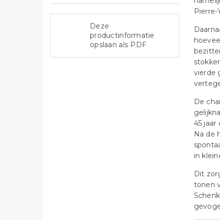
nameli
Pierre-
Deze
Daarnaa
productinformatie
hoeveel
opslaan als PDF
bezitte
stokken
vierde
verteg
De cha
gelijk
45 jaar
Na de h
spontaa
in klei
Dit zor
tonen v
Schenk 
gevoge