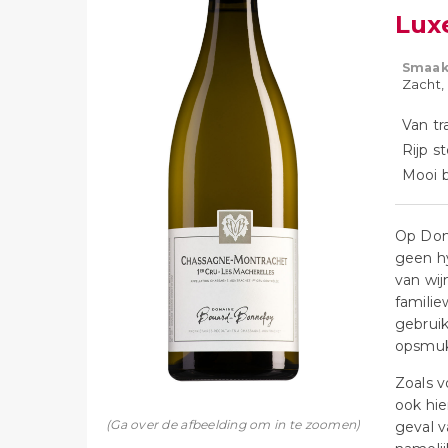
Lux
Smaak
Zacht, 
Van tr
Rijp s
Mooi b
Op Dom
geen h
van wij
famili
gebruik
opsmuk
Zoals v
ook hie
(Ga over de afbeelding om in te zoomen)
geval v