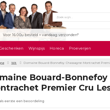
Voor 16:00u besteld = vandaag verzonden*
Geschenken
Wijnspijs
Horeca
Proeverijen
gne
Wit
Domaine Bouard-Bonnefoy Chassagne-Montrachet Premier
maine Bouard-Bonnefoy
ntrachet Premier Cru Les
 als eerste een beoordeling