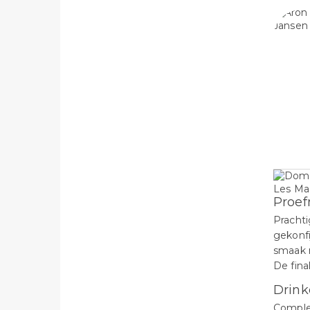
Proef
Prachti
gekonfi
smaak m
De fina
Drink
Complex