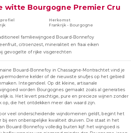
e witte Bourgogne Premier Cru
profiel
Herkomst
rijk
Frankrijk - Bourgogne
aditioneel familiewijngoed Bouard-Bonnefoy
teenfruit, citroenzest, mineraliteit en fraai eiken
ij gevogelte of rijke visgerechten
aine Bouard-Bonnefoy in Chassagne-Montrachtet vind je
ypermoderne kelder of de nieuwste snufjes op het gebied
nmaken. Integendeel. Op dit kleine, artisanale
ewijngoed worden Bourgognes gemaakt zoals al generaties
elijk is. Het levert prachtige, pure en precieze wijnen zonder
 op, die het ontdekken meer dan waard zijn.
oor veel onderscheidende wijndomeinen geldt, begint het
r bij een onberispelijke kwaliteit druiven. Die staat in het
an Bouard-Bonnefoy volledig buiten kijf: het wijngoed is