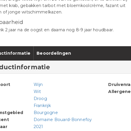
 met krab, gebakken tarbot met bloemkoolcrème, fazant uit
n of jonge witschimmelkazen.
baarheid
k 2 jaar na de oogst en daarna nog 8-9 jaar houdbaar.
ctinformatie
Beoordelingen
ductinformatie
oort
Wijn
Druivenr
Wit
Allergen
Droog
Frankrijk
mstgebied
Bourgogne
cent
Domaine Bouard-Bonnefoy
aar
2021