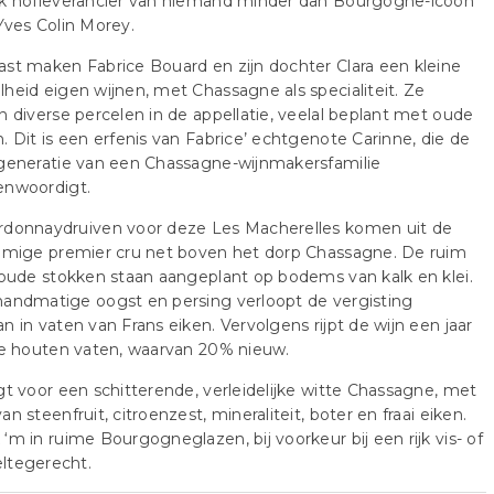
jk hofleverancier van niemand minder dan Bourgogne-icoon
Yves Colin Morey.
st maken Fabrice Bouard en zijn dochter Clara een kleine
heid eigen wijnen, met Chassagne als specialiteit. Ze
n diverse percelen in de appellatie, veelal beplant met oude
. Dit is een erfenis van Fabrice’ echtgenote Carinne, die de
 generatie van een Chassagne-wijnmakersfamilie
enwoordigt.
rdonnaydruiven voor deze Les Macherelles komen uit de
namige premier cru net boven het dorp Chassagne. De ruim
 oude stokken staan aangeplant op bodems van kalk en klei.
andmatige oogst en persing verloopt de vergisting
n in vaten van Frans eiken. Vervolgens rijpt de wijn een jaar
ne houten vaten, waarvan 20% nieuw.
gt voor een schitterende, verleidelijke witte Chassagne, met
an steenfruit, citroenzest, mineraliteit, boter en fraai eiken.
‘m in ruime Bourgogneglazen, bij voorkeur bij een rijk vis- of
ltegerecht.