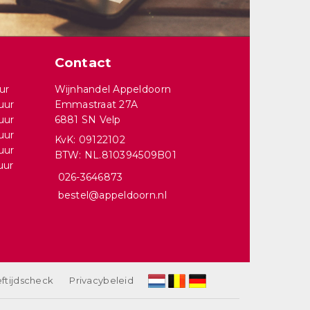
Contact
ur
Wijnhandel Appeldoorn
uur
Emmastraat 27A
uur
6881 SN Velp
uur
KvK: 09122102
uur
BTW: NL.810394509B01
uur
026-3646873
bestel@appeldoorn.nl
ftijdscheck
Privacybeleid