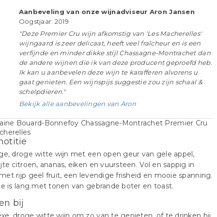
Aanbeveling van onze wijnadviseur Aron Jansen
Oogstjaar: 2019
"Deze Premier Cru wijn afkomstig van 'Les Macherelles'
wijngaard is zeer delicaat, heeft veel fraîcheur en is een
verfijnde en minder dikke stijl Chassagne-Montrachet dan
de andere wijnen die ik van deze producent geproefd heb.
Ik kan u aanbevelen deze wijn te karafferen alvorens u
gaat genieten. Een wijnspijs suggestie zou zijn schaal &
schelpdieren."
Bekijk alle aanbevelingen van Aron
notitie
ge, droge witte wijn met een open geur van gele appel,
jte citroen, ananas, eiken en vuursteen. Vol en sappig in
et rijp geel fruit, een levendige frisheid en mooie spanning.
le is lang met tonen van gebrande boter en toast.
en bij
e, droge witte wijn om zo van te genieten, of te drinken bij