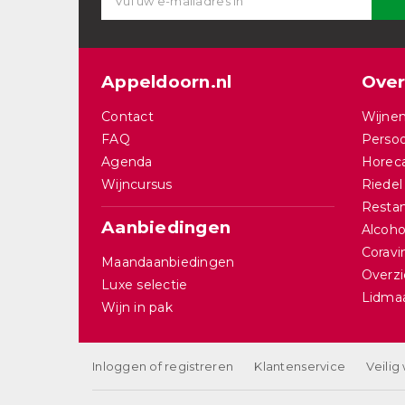
Appeldoorn.nl
Over
Contact
Wijnen
FAQ
Persoo
Agenda
Horec
Wijncursus
Riedel
Restan
Aanbiedingen
Alcohol
Corav
Maandaanbiedingen
Overzi
Luxe selectie
Lidma
Wijn in pak
Inloggen of registreren
Klantenservice
Veilig