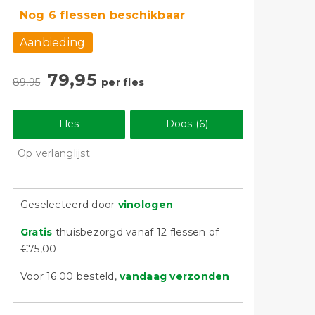
Nog 6 flessen beschikbaar
Aanbieding
79,95
89,95
per fles
Fles
Doos (6)
Op verlanglijst
Geselecteerd door
vinologen
Gratis
thuisbezorgd vanaf 12 flessen of
€75,00
Voor 16:00 besteld,
vandaag verzonden