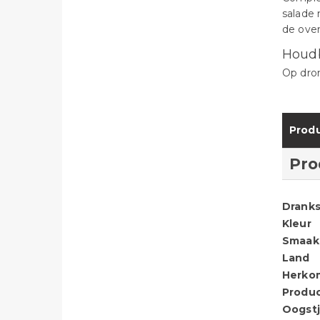
salade
de ove
Houd
Op dron
Produ
Pro
Dranks
Kleur
Smaak
Land
Herko
Produ
Oogstj