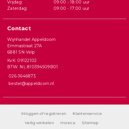
Vrijdag:
09:00 - 18:00 uur
Zaterdag:
09:00 - 17:00 uur
Contact
Wijnhandel Appeldoorn
Emmastraat 27A
6881 SN Velp
KvK: 09122102
BTW: NL.810394509B01
026-3646873
bestel@appeldoorn.nl
Inloggen of registreren
Klantenservice
Veilig winkelen
Horeca
Sitemap