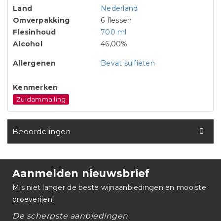
Land
Nederland
Omverpakking
6 flessen
Flesinhoud
700 ml
Alcohol
46,00%
Allergenen
Bevat sulfieten
Kenmerken
Zuidammailing
Beoordelingen
Aanmelden nieuwsbrief
Mis niet langer de beste wijnaanbiedingen en mooiste
proeverijen!
De scherpste aanbiedingen